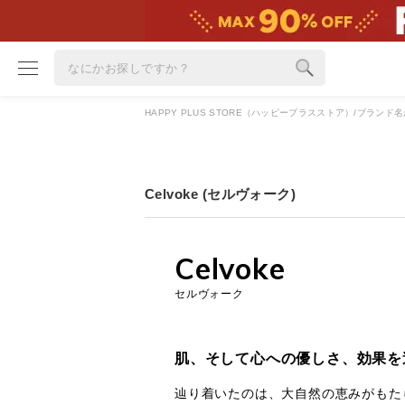
HAPPY PLUS STORE（ハッピープラスストア）
ブランド名
ブランド
カテゴリ
Celvoke (セルヴォーク)
雑誌掲載アイテム
お気に入り
Celvoke
ランキング
セルヴォーク
特集
雑誌･書籍(一緒に買うと送料無料)
肌、そして心への優しさ、効果を
定期購読
辿り着いたのは、大自然の恵みがもた