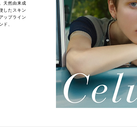
。天然由来成
使したスキン
アップライン
ンド、