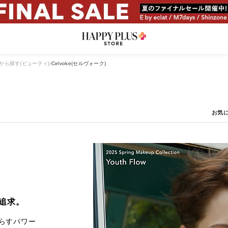
から探す(ビューティ)
Celvoke(セルヴォーク)
追求。
らすパワー