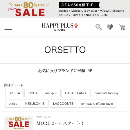
ブランド
ランキング
カテゴリ
特集
雑誌掲載アイテム
お気に入り
お気に入りブランドに登録
関連ブランド
SPELTA
TICCA
manipuri
CASTELLANO
marietta’s fantasy
enrica
NEBULONI E.
LAOCOONTE
sympathy of soul style
2026/7/17
MOREセールスタート！