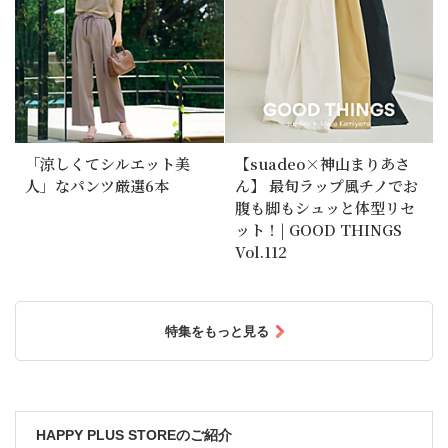
「涼しくてシルエット美
【suadeo×神山まりあさ
人」なパンツ厳選6本
ん】 最旬ラップ風チノでお
腹も脚もシュッと体型リセ
ット！| GOOD THINGS
Vol.112
特集をもっと見る
HAPPY PLUS STOREのご紹介