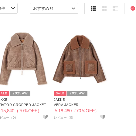
SALE
SALE
AKKE
JAKKE
VIATOR CROPPED JACKET
VERA JACKER
15,840（70％OFF）
￥18,480（70％OFF）