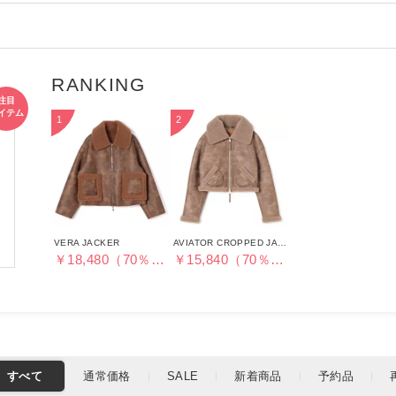
す。
世界最大の動物愛護団体PETA によって、20
たjakke はブランドのアイコンである “
スリーブに施す事により ”ファーを一
ています。
VERA JACKER
AVIATOR CROPPED JACKET
￥18,480（70％OFF）
￥15,840（70％OFF）