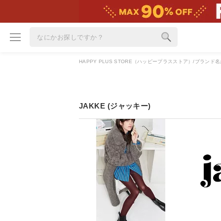
HAPPY PLUS STORE（ハッピープラスストア）
ブランド名
ブランド
カテゴリ
JAKKE (ジャッキー)
雑誌掲載アイテム
お気に入り
ランキング
特集
雑誌･書籍(一緒に買うと送料無料)
定期購読