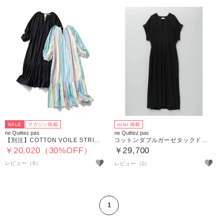
SALE
マガジン掲載
eclat 掲載
ne Quittez pas
ne Quittez pas
【別注】COTTON VOILE STRIPE GATHER NECK DRESS
コットンダブルガーゼタックドレス
￥20,020（30%OFF）
￥29,700
レビュー（6）
1