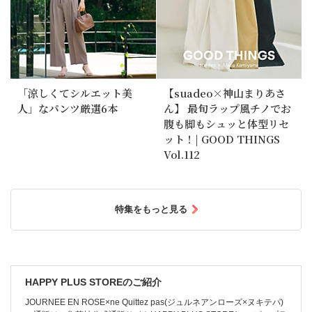
「涼しくてシルエット美
【suadeo×神山まりあさ
人」なパンツ厳選6本
ん】 最旬ラップ風チノでお
腹も脚もシュッと体型リセ
ット！| GOOD THINGS
Vol.112
特集をもっと見る
HAPPY PLUS STOREのご紹介
JOURNEE EN ROSE×ne Quittez pas(ジュルネアンローズ×ヌキテパ)