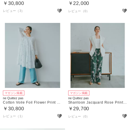
￥30,800
￥22,000
レビュー（3）
マガジン掲載
マガジン掲載
ne Quittez pas
ne Quittez pas
Cotton Voile Foil Flower Print Tiered Middle Length Dress
Shantoon Jacquard Rose Print Pants
￥30,800
￥29,700
レビュー（1）