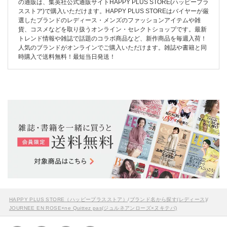
の通販は、集英社公式通販サイトHAPPY PLUS STORE(ハッピープラ
スストア)で購入いただけます。HAPPY PLUS STOREはバイヤーが厳
選したブランドのレディース・メンズのファッションアイテムや雑
貨、コスメなどを取り扱うオンライン・セレクトショップです。最新
トレンド情報や雑誌で話題のコラボ商品など、新作商品を毎週入荷！
人気のブランドがオンラインでご購入いただけます。雑誌や書籍と同
時購入で送料無料！最短当日発送！
HAPPY PLUS STORE（ハッピープラスストア）
/
ブランド名から探す(レディース)
/
JOURNEE EN ROSE×ne Quittez pas(ジュルネアンローズ×ヌキテパ)