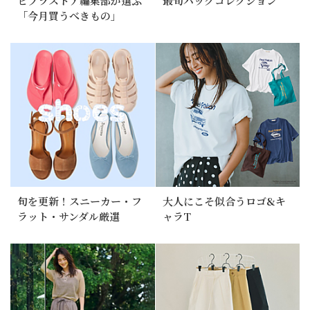
ピプラストア編集部が選ぶ
最旬バッグコレクション
「今月買うべきもの」
旬を更新！スニーカー・フ
大人にこそ似合うロゴ&キ
ラット・サンダル厳選
ャラT