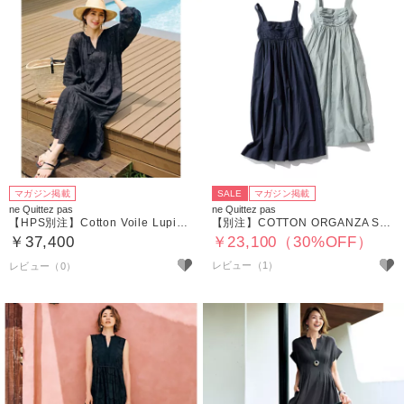
マガジン掲載
SALE
マガジン掲載
ne Quittez pas
ne Quittez pas
【HPS別注】Cotton Voile Lupine Cifre Long Sleeve Dress
【別注】COTTON ORGANZA SLEEVELESS DRESS
￥37,400
￥23,100（30%OFF）
レビュー（1）