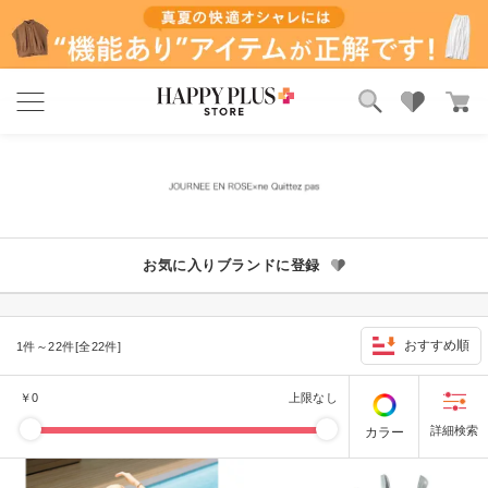
ブランド
ランキング
カテゴリ
特集
雑誌掲載アイテム
お気に入り
お気に入りブランドに登録
おすすめ順
1件～22件[全22件]
￥
0
上限なし
カラー