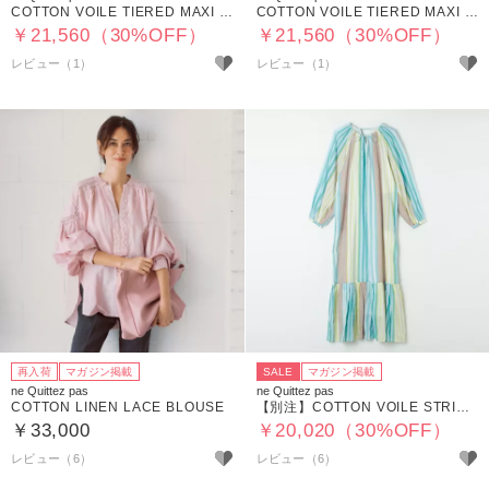
COTTON VOILE TIERED MAXI DRESS
COTTON VOILE TIERED MAXI DRESS
￥21,560（30%OFF）
￥21,560（30%OFF）
レビュー（1）
レビュー（1）
再入荷
マガジン掲載
SALE
マガジン掲載
ne Quittez pas
ne Quittez pas
COTTON LINEN LACE BLOUSE
【別注】COTTON VOILE STRIPE GATHER NECK DRESS
￥33,000
￥20,020（30%OFF）
レビュー（6）
レビュー（6）