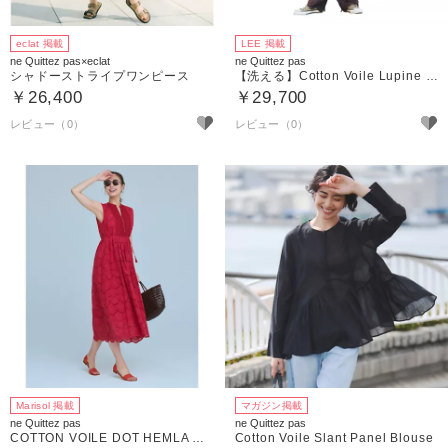
eclat 掲載
LEE 掲載
ne Quittez pas×eclat
ne Quittez pas
シャドーストライプワンピース
【洗える】Cotton Voile Lupine Cifre Pants
￥26,400
￥29,700
Marisol 掲載
マガジン掲載
ne Quittez pas
ne Quittez pas
COTTON VOILE DOT HEMLA NO SLEEVE DRESS
Cotton Voile Slant Panel Blouse