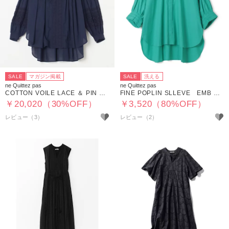
SALE
マガジン掲載
SALE
洗える
ne Quittez pas
ne Quittez pas
COTTON VOILE LACE ＆ PIN TUCK BLOUSE
FINE POPLIN SLLEVE EMB SHIRTS
￥20,020（30%OFF）
￥3,520（80%OFF）
レビュー（3）
レビュー（2）