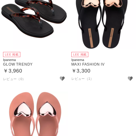
LEE 掲載
LEE 掲載
Ipanema
Ipanema
GLOW TRENDY
MAXI FASHION IV
￥3,960
￥3,300
レビュー（1）