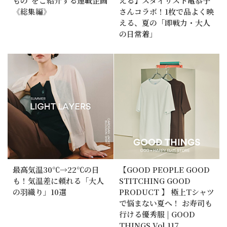
もの”をご紹介する連載企画
える】スタイリスト亀恭子
《総集編》
さんコラボ！1枚で品よく映
える、夏の「即戦力・大人
の日常着」
最高気温30℃→22℃の日
【GOOD PEOPLE GOOD
も！気温差に頼れる「大人
STITCHING GOOD
の羽織り」10選
PRODUCT 】 極上Tシャツ
で悩まない夏へ！ お寿司も
行ける優秀服 | GOOD
THINGS Vol.117