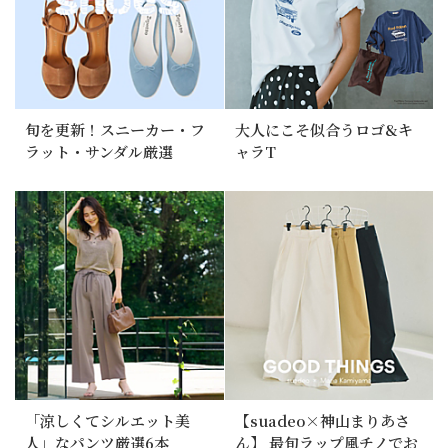
旬を更新！スニーカー・フ
大人にこそ似合うロゴ&キ
ラット・サンダル厳選
ャラT
「涼しくてシルエット美
【suadeo×神山まりあさ
人」なパンツ厳選6本
ん】 最旬ラップ風チノでお