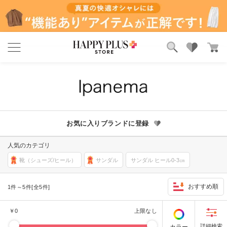
ブランド
ランキング
カテゴリ
特集
雑誌掲載アイテム
お気に入り
お気に入りブランドに登録
人気のカテゴリ
靴（シューズ/ヒール）
サンダル
サンダル ヒール0-3㎝
おすすめ順
1件～5件[全5件]
￥
0
上限なし