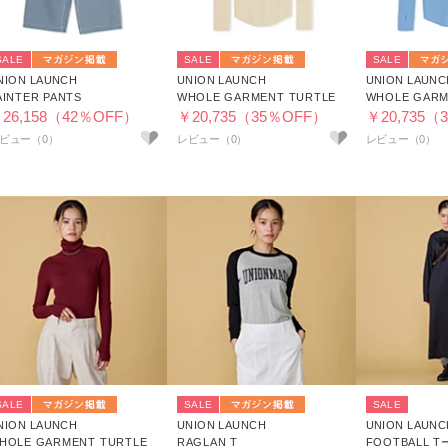
SALE
SALE
SALE
NION LAUNCH
UNION LAUNCH
UNION LAUNC
AINTER PANTS
WHOLE GARMENT TURTLE
WHOLE GARM
26,158（42％OFF）
￥20,735（35％OFF）
￥20,735（
SALE
SALE
SALE
NION LAUNCH
UNION LAUNCH
UNION LAUNC
HOLE GARMENT TURTLE
RAGLAN T
FOOTBALL T