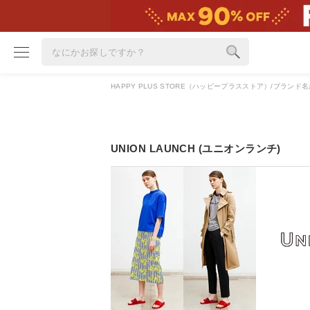
HAPPY PLUS STORE（ハッピープラスストア）
ブランド名
ブランド
カテゴリ
UNION LAUNCH (ユニオンランチ)
雑誌掲載アイテム
お気に入り
ランキング
特集
雑誌･書籍(一緒に買うと送料無料)
定期購読