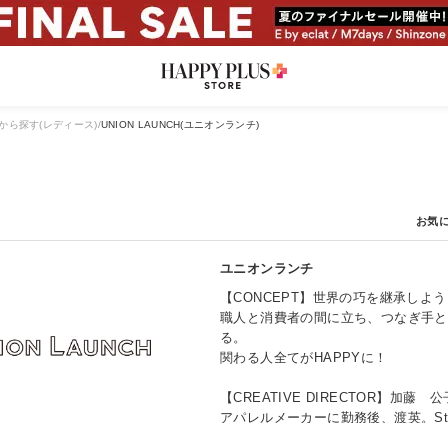
から探す(レディース)
UNION LAUNCH(ユニオンランチ)
ユニオンランチ
【CONCEPT】世界の巧を継承しよ
職人と消費者の間に立ち、つなぎ手と
る。
関わる人全てがHAPPYに！
【CREATIVE DIRECTOR】加藤 公
アパレルメーカーに勤務後、渡英。St 
を学び、帰国後、セレクトショップの