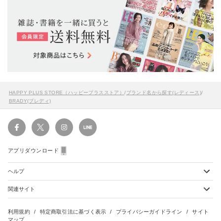
HAPPY PLUS STORE（ハッピープラスストア）
/
ブランド名から探す(レディース)
/
BRADY(ブレディ)
アプリダウンロード
ヘルプ
関連サイト
ショッピングガイド
配送・送料について
初めてのお客様
お支払い方法について
雑誌定期購読について
利用規約
特定商取引法に基づく表示
プライバシーガイドライン
サイト
会員特典のご案内
キャンセルについて
マップ