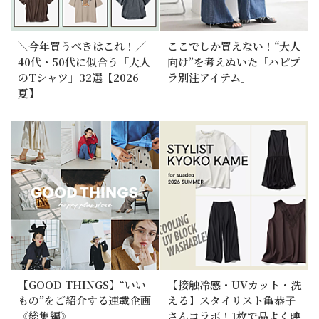
＼今年買うべきはこれ！／
ここでしか買えない！“大人
40代・50代に似合う「大人
向け”を考えぬいた「ハピプ
のTシャツ」32選【2026
ラ別注アイテム」
夏】
【GOOD THINGS】“いい
【接触冷感・UVカット・洗
もの”をご紹介する連載企画
える】スタイリスト亀恭子
《総集編》
さんコラボ！1枚で品よく映