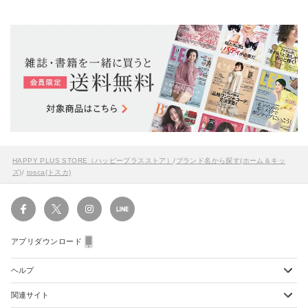
HAPPY PLUS STORE（ハッピープラスストア）
/
ブランド名から探す(ホーム＆キッ
ズ)
/
tosca(トスカ)
アプリダウンロード
ヘルプ
関連サイト
ショッピングガイド
配送・送料について