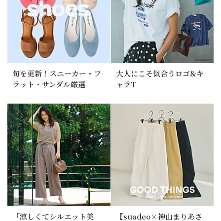
旬を更新！スニーカー・フ
大人にこそ似合うロゴ&キ
ラット・サンダル厳選
ャラT
「涼しくてシルエット美
【suadeo×神山まりあさ