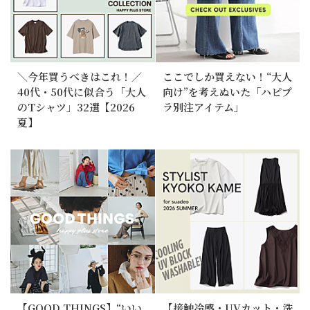
＼今年買うべきはこれ！／
ここでしか買えない！“大人
40代・50代に似合う「大人
向け”を考えぬいた「ハピプ
のTシャツ」32選【2026
ラ別注アイテム」
夏】
【GOOD THINGS】“いい
【接触冷感・UVカット・洗