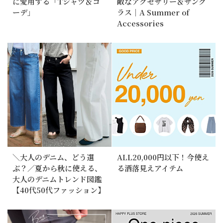
に愛用する「Tシャツ＆コ
敵なアクセサリー＆サング
ーデ」
ラス｜A Summer of
Accessories
＼大人のデニム、どう選
ALL20,000円以下！今使え
ぶ？／夏から秋に使える、
る洒落見えアイテム
大人のデニムトレンド図鑑
【40代50代ファッション】