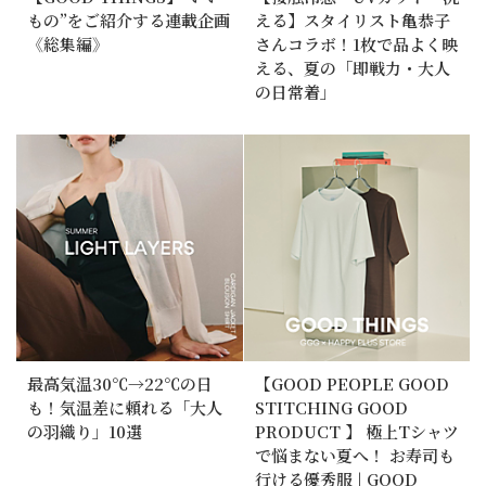
もの”をご紹介する連載企画
える】スタイリスト亀恭子
《総集編》
さんコラボ！1枚で品よく映
える、夏の「即戦力・大人
の日常着」
最高気温30℃→22℃の日
【GOOD PEOPLE GOOD
も！気温差に頼れる「大人
STITCHING GOOD
の羽織り」10選
PRODUCT 】 極上Tシャツ
で悩まない夏へ！ お寿司も
行ける優秀服 | GOOD