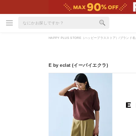
HAPPY PLUS STORE（ハッピープラスストア）
ブランド名
ブランド
カテゴリ
E by eclat (イーバイエクラ)
雑誌掲載アイテム
お気に入り
ランキング
特集
雑誌･書籍(一緒に買うと送料無料)
定期購読