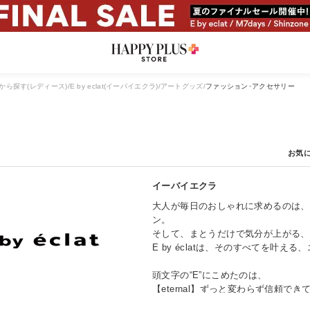
から探す(レディース)
E by eclat(イーバイエクラ)
アートグッズ
ファッション･アクセサリー
イーバイエクラ
大人が毎日のおしゃれに求めるのは、
ン。
そして、まとうだけで気分が上がる、
E by éclatは、そのすべてを叶
頭文字の“E”にこめたのは、
【eternal】ずっと変わらず信頼でき
【effortless】自分らしく心地よ