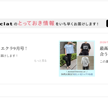
おしゃれに前向きなエクラ世代が
【enchanted】魅了される上質ワ
2026/
エクラ9月号！
最高
合う
お届けします！
もっと見る
この