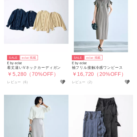
SALE
eclat 掲載
SALE
eclat 掲載
E by eclat
E by eclat
着丈違いVネックカーディガン
袖フリル接触冷感ワンピース
￥5,280（70%OFF）
￥16,720（20%OFF）
レビュー（6）
レビュー（2）