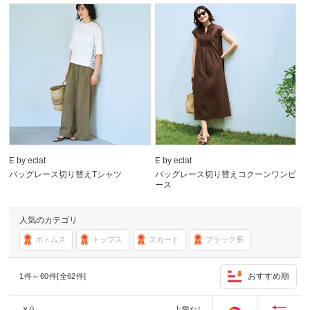
E by eclat
E by eclat
バッグレース切り替えTシャツ
バッグレース切り替えコクーンワンピ
ース
人気のカテゴリ
ボトムス
トップス
スカート
ブラック系
おすすめ順
1件～60件[全62件]
￥
0
上限なし