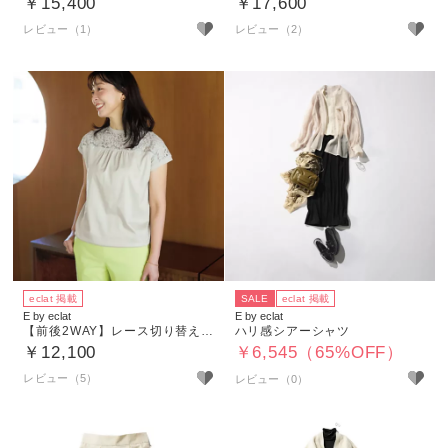
￥15,400
￥17,600
レビュー（1）
レビュー（2）
eclat 掲載
SALE
eclat 掲載
E by eclat
E by eclat
【前後2WAY】レース切り替えフレンチスリーブT
ハリ感シアーシャツ
￥12,100
￥6,545（65%OFF）
レビュー（5）