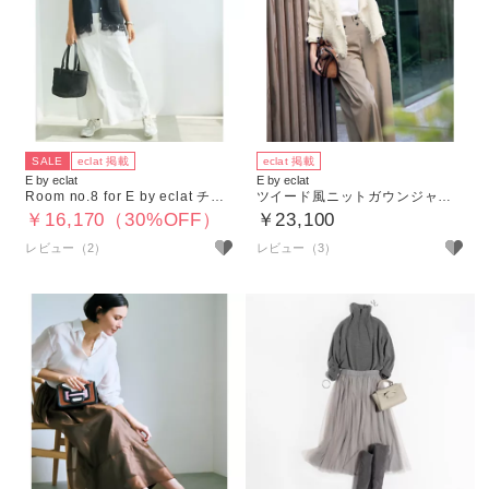
SALE
eclat 掲載
eclat 掲載
E by eclat
E by eclat
Room no.8 for E by eclat チュールレースニットジレ
ツイード風ニットガウンジャケット
￥16,170（30%OFF）
￥23,100
レビュー（2）
レビュー（3）