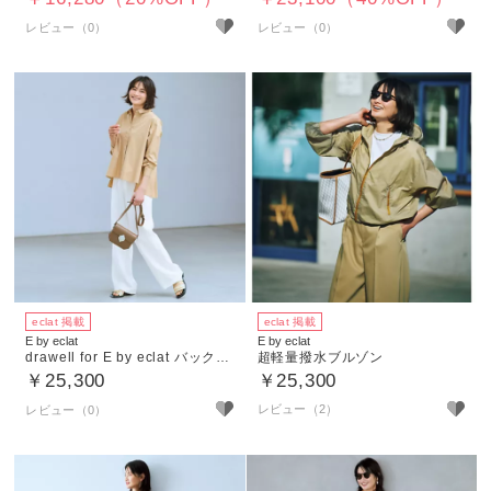
eclat 掲載
eclat 掲載
E by eclat
E by eclat
drawell for E by eclat バックタックフレアシャツ
超軽量撥水ブルゾン
￥25,300
￥25,300
レビュー（2）