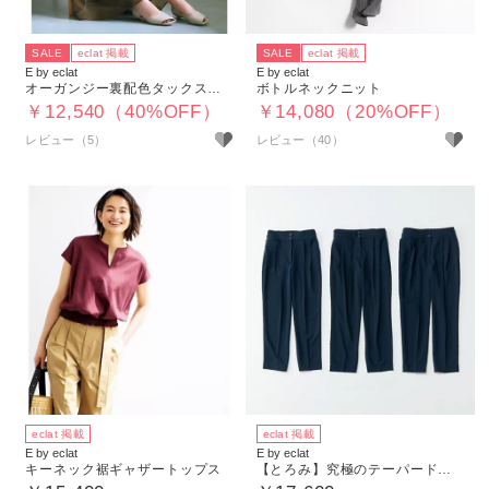
SALE
eclat 掲載
SALE
eclat 掲載
E by eclat
E by eclat
オーガンジー裏配色タックスカート
ボトルネックニット
￥12,540（40%OFF）
￥14,080（20%OFF）
レビュー（5）
レビュー（40）
eclat 掲載
eclat 掲載
E by eclat
E by eclat
キーネック裾ギャザートップス
【とろみ】究極のテーパードパンツ