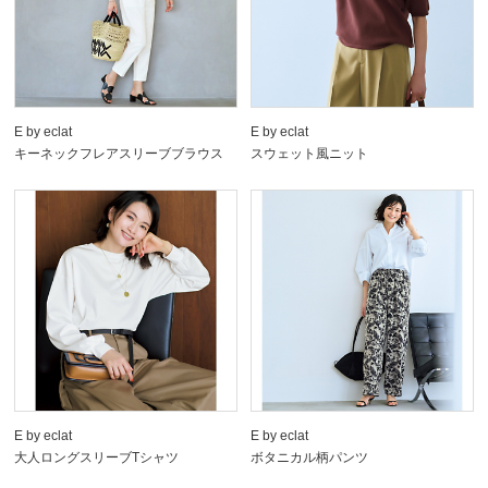
E by eclat
E by eclat
キーネックフレアスリーブブラウス
スウェット風ニット
E by eclat
E by eclat
大人ロングスリーブTシャツ
ボタニカル柄パンツ