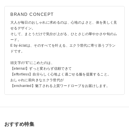
大人が毎日のおしゃれに求めるのは、心地のよさと、体を美しく見
せるデザイン。
そして、まとうだけで気分が上がる、ひとさじの華やかさや旬のム
ード。
E by éclatは、そのすべてを叶える、エクラ世代に寄り添うブラン
ドです。
頭文字の“E”にこめたのは、
【eternal】ずっと変わらず信頼できて
【effortless】自分らしく心地よく過ごせる服を提案すること。
おしゃれに前向きなエクラ世代が
【enchanted】魅了される上質ワードローブをお届けします。
おすすめ特集