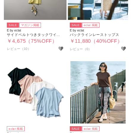
SALE
マガジン掲載
SALE
eclat 掲載
E by eclat
E by eclat
サイドベルトつきタックワイドパンツ
バックラインレーストップス
￥4,675（75%OFF）
￥11,880（40%OFF）
レビュー（10）
eclat 掲載
SALE
eclat 掲載