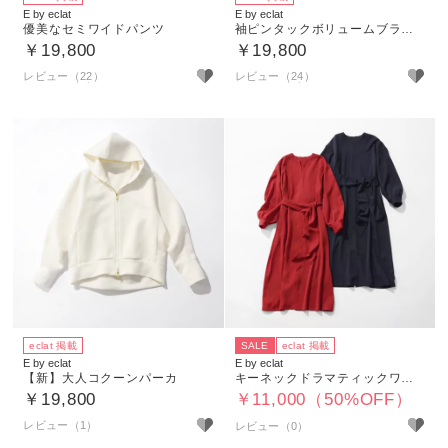
E by eclat
E by eclat
優美なセミワイドパンツ
袖ピンタックボリュームブラウス
￥19,800
￥19,800
レビュー（22）
レビュー（24）
eclat 掲載
SALE
eclat 掲載
E by eclat
E by eclat
【新】大人コクーンパーカ
キーネックドラマティックワンピース
￥19,800
￥11,000（50%OFF）
レビュー（1）