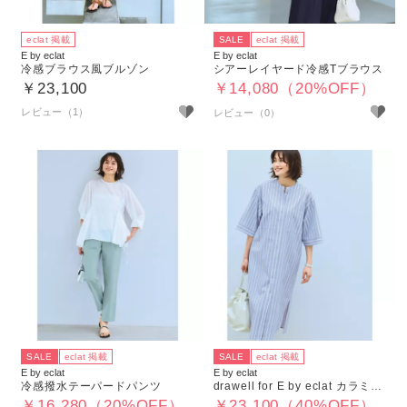
eclat 掲載
SALE
eclat 掲載
E by eclat
E by eclat
冷感ブラウス風ブルゾン
シアーレイヤード冷感Tブラウス
￥23,100
￥14,080（20%OFF）
レビュー（1）
SALE
eclat 掲載
SALE
eclat 掲載
E by eclat
E by eclat
冷感撥水テーパードパンツ
drawell for E by eclat カラミストライプワンピース
￥16,280（20%OFF）
￥23,100（40%OFF）