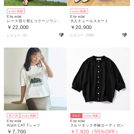
eclat 掲載
eclat 掲載
E by eclat
E by eclat
レース切り替えコクーンワンピース
大人チュールスカート
￥22,000
￥20,900
レビュー（138）
再入荷
eclat 掲載
SALE
eclat 掲載
E by eclat
E by eclat
Alain CAT Tシャツ
クルーネック半袖カーディガン
￥7,700
￥7,920（55%OFF）