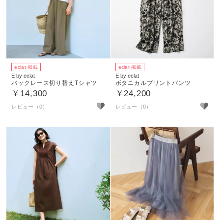
eclat 掲載
eclat 掲載
E by eclat
E by eclat
バックレース切り替えTシャツ
ボタニカルプリントパンツ
￥14,300
￥24,200