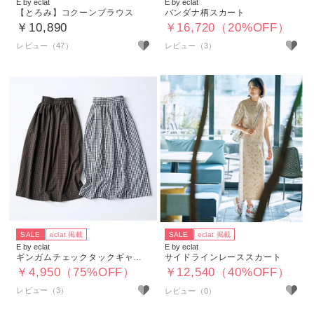
E by eclat
E by eclat
【とろみ】コクーンブラウス
バンダナ柄スカート
￥10,890
￥16,720（20%OFF）
レビュー（47）
レビュー（3）
SALE
eclat 掲載
SALE
eclat 掲載
E by eclat
E by eclat
ギンガムチェックタックギャザースカート
サイドラインレーススカート
￥4,950（75%OFF）
￥12,540（40%OFF）
レビュー（3）