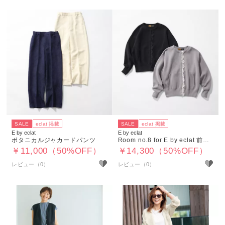
SALE
eclat 掲載
SALE
eclat 掲載
E by eclat
E by eclat
ボタニカルジャカードパンツ
Room no.8 for E by eclat 前立てレースブルゾン
￥11,000（50%OFF）
￥14,300（50%OFF）