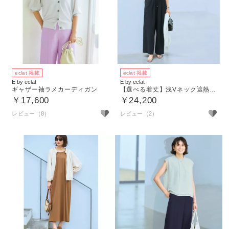
eclat 掲載
eclat 掲載
E by eclat
E by eclat
ギャザー袖ラメカーディガン
【選べる着丈】浅Vネック遮熱オールインワン
￥17,600
￥24,200
レビュー（8）
レビュー（2）