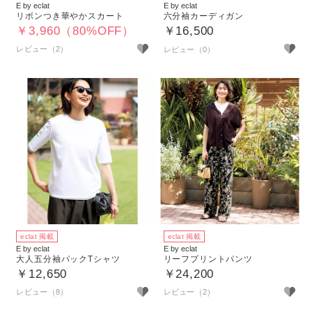
E by eclat
E by eclat
リボンつき華やかスカート
六分袖カーディガン
￥3,960（80%OFF）
￥16,500
レビュー（2）
eclat 掲載
eclat 掲載
E by eclat
E by eclat
大人五分袖パックTシャツ
リーフプリントパンツ
￥12,650
￥24,200
レビュー（8）
レビュー（2）