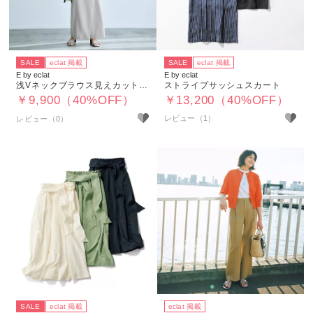
SALE
eclat 掲載
SALE
eclat 掲載
E by eclat
E by eclat
浅Vネックブラウス見えカットソー
ストライプサッシュスカート
￥9,900（40%OFF）
￥13,200（40%OFF）
レビュー（1）
SALE
eclat 掲載
eclat 掲載