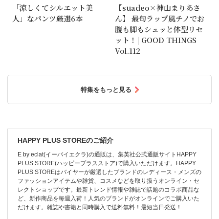
「涼しくてシルエット美
【suadeo×神山まりあさ
人」なパンツ厳選6本
ん】 最旬ラップ風チノでお
腹も脚もシュッと体型リセ
ット！| GOOD THINGS
Vol.112
特集をもっと見る
HAPPY PLUS STOREのご紹介
E by eclat(イーバイエクラ)の通販は、集英社公式通販サイトHAPPY
PLUS STORE(ハッピープラスストア)で購入いただけます。HAPPY
PLUS STOREはバイヤーが厳選したブランドのレディース・メンズの
ファッションアイテムや雑貨、コスメなどを取り扱うオンライン・セ
レクトショップです。最新トレンド情報や雑誌で話題のコラボ商品な
ど、新作商品を毎週入荷！人気のブランドがオンラインでご購入いた
だけます。雑誌や書籍と同時購入で送料無料！最短当日発送！