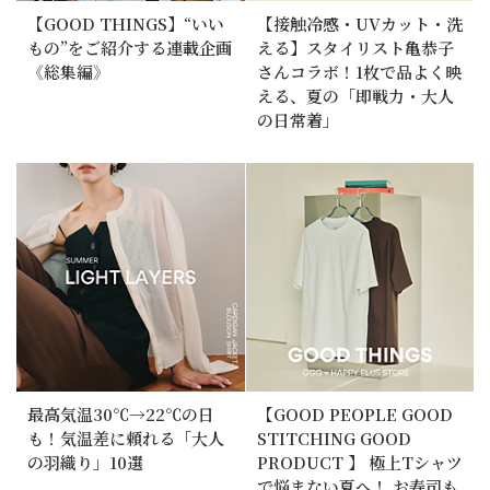
【GOOD THINGS】“いい
【接触冷感・UVカット・洗
もの”をご紹介する連載企画
える】スタイリスト亀恭子
《総集編》
さんコラボ！1枚で品よく映
える、夏の「即戦力・大人
の日常着」
最高気温30℃→22℃の日
【GOOD PEOPLE GOOD
も！気温差に頼れる「大人
STITCHING GOOD
の羽織り」10選
PRODUCT 】 極上Tシャツ
で悩まない夏へ！ お寿司も