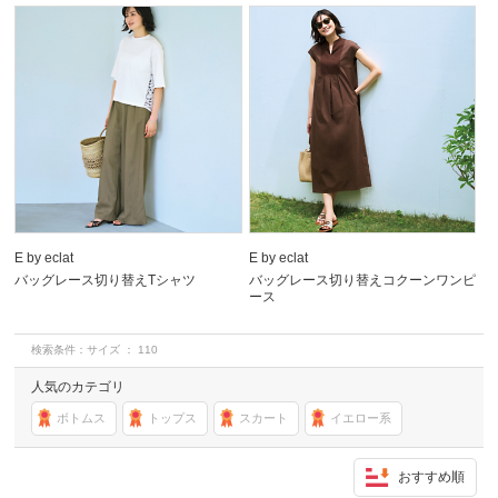
E by eclat
E by eclat
バッグレース切り替えTシャツ
バッグレース切り替えコクーンワンピ
ース
検索条件：
サイズ ： 110
人気のカテゴリ
ボトムス
トップス
スカート
イエロー系
おすすめ順