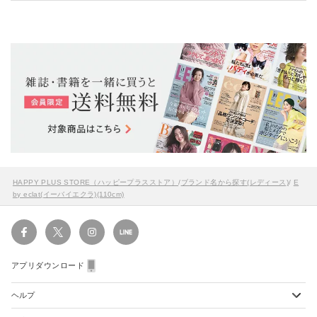
HAPPY PLUS STORE（ハッピープラスストア）
/
ブランド名から探す(レディース)
/
E
by eclat(イーバイエクラ)(110cm)
アプリダウンロード
ヘルプ