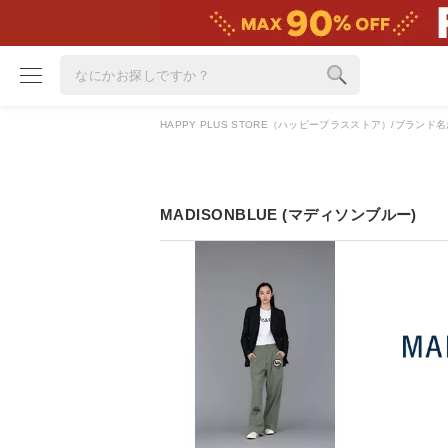
HAPPY PLUS STORE（ハッピープラスストア）
ブランド名
ブランド
カテゴリ
MADISONBLUE (マディソンブルー)
雑誌掲載アイテム
お気に入り
ランキング
特集
雑誌･書籍(一緒に買うと送料無料)
定期購読