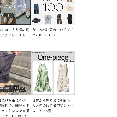
ならコレ！人気の夏
今、本当に売れているアイ
ルブランドリスト
テムBEST100
日焼け対策にも◎／
日常から旅先までを彩る、
伸縮性で、細見えす
大人のための最旬ワンピー
シュレギンスを自腹
ス【2026夏】
バイヤーP子のこれ