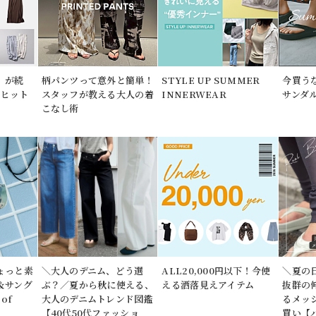
」が続
柄パンツって意外と簡単！
STYLE UP SUMMER
今買う
期ヒット
スタッフが教える大人の着
INNERWEAR
サンダ
こなし術
ょっと素
＼大人のデニム、どう選
ALL20,000円以下！今使
＼夏の
＆サング
ぶ？／夏から秋に使える、
える洒落見えアイテム
抜群の
of
大人のデニムトレンド図鑑
るメッ
【40代50代ファッショ
買い【