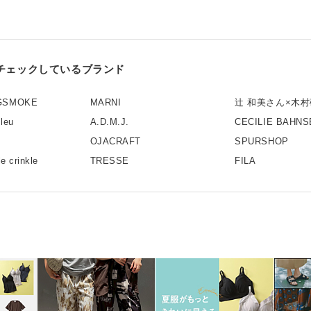
チェックしているブランド
GSMOKE
MARNI
辻 和美さん×木
leu
A.D.M.J.
CECILIE BAHNS
OJACRAFT
SPURSHOP
le crinkle
TRESSE
FILA