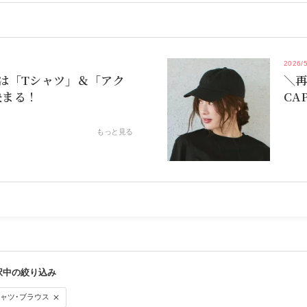
2026/5
は「Tシャツ」＆「アク
＼
決まる！
CA
が
もっと見る
シャツ･ブラウス