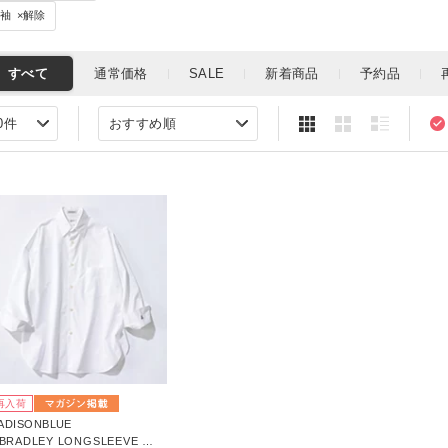
長袖
×解除
再入荷
ADISONBLUE
J.BRADLEY LONGSLEEVE SHIRT