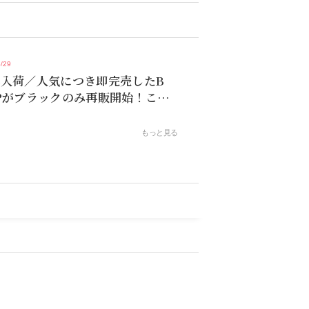
/29
再入荷／人気につき即完売したB
Pがブラックのみ再販開始！これ
ラストチャンス！
もっと見る