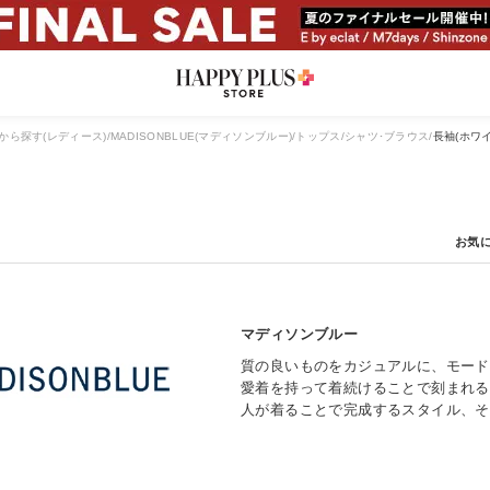
から探す(レディース)
MADISONBLUE(マディソンブルー)
トップス
シャツ･ブラウス
長袖(ホワイ
マディソンブルー
質の良いものをカジュアルに、モード
愛着を持って着続けることで刻まれる
人が着ることで完成するスタイル、そ