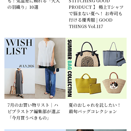
も！気温差に頼れる「大人
STITCHING GOOD
の羽織り」10選
PRODUCT 】 極上Tシャツ
で悩まない夏へ！ お寿司も
行ける優秀服 | GOOD
THINGS Vol.117
7月のお買い物リスト｜ハ
夏のおしゃれを託したい！
ピプラストア編集部が選ぶ
最旬バッグコレクション
「今月買うべきもの」