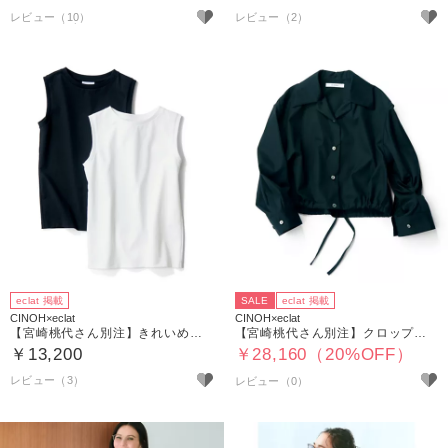
レビュー（10）
レビュー（2）
eclat 掲載
SALE
eclat 掲載
CINOH×eclat
CINOH×eclat
【宮崎桃代さん別注】きれいめノースリーブ
【宮崎桃代さん別注】クロップトシャツ
￥13,200
￥28,160（20%OFF）
レビュー（3）