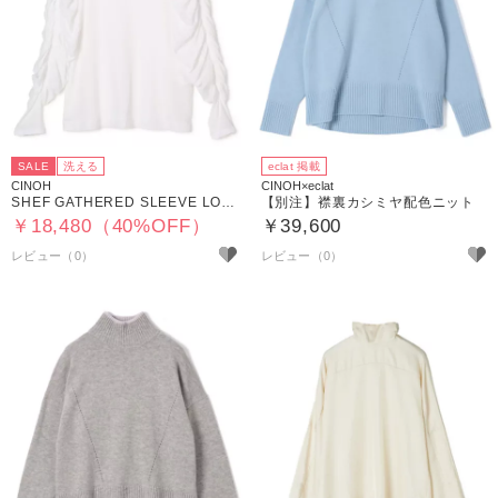
SALE
洗える
eclat 掲載
CINOH
CINOH×eclat
SHEF GATHERED SLEEVE LONG T SHIRT
【別注】襟裏カシミヤ配色ニット
￥18,480（40%OFF）
￥39,600