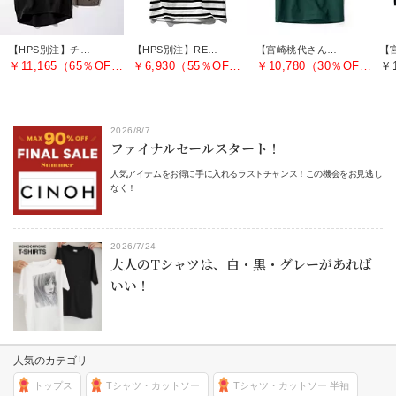
【HPS別注】チルデンVネックベスト
【HPS別注】REFINA COMPACT T−SHIRT
【宮崎桃代さん別注】コンパクトTシャツ
￥11,165（65％OFF）
￥6,930（55％OFF）
￥10,780（30％OFF）
￥1
2026/8/7
ファイナルセールスタート！
人気アイテムをお得に手に入れるラストチャンス！この機会をお見逃し
なく！
2026/7/24
大人のTシャツは、白・黒・グレーがあれば
いい！
人気のカテゴリ
トップス
Tシャツ・カットソー
Tシャツ・カットソー 半袖