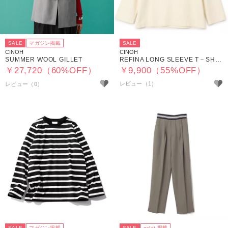
SALE
マガジン掲載
SALE
CINOH
CINOH
SUMMER WOOL GILLET
REFINA LONG SLEEVE T－SHIRT
￥27,720（60%OFF）
￥9,900（55%OFF）
レビュー（1）
SALE
マガジン掲載
SALE
eclat 掲載