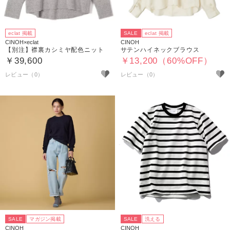
eclat 掲載
SALE
eclat 掲載
CINOH×eclat
CINOH
【別注】襟裏カシミヤ配色ニット
サテンハイネックブラウス
￥39,600
￥13,200（60%OFF）
SALE
マガジン掲載
SALE
洗える
CINOH
CINOH