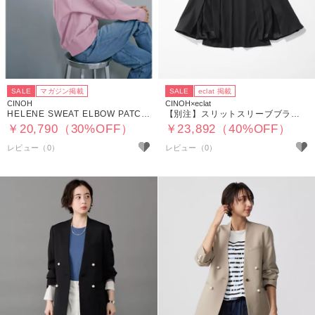
SALE
マガジン掲載
SALE
eclat 掲載
CINOH
CINOH×eclat
HELENE SWEAT ELBOW PATCH DETAIL PULLOVER
【別注】スリットスリーブブラウス
￥20,790（30%OFF）
￥23,892（40%OFF）