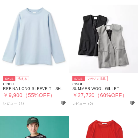
SALE
洗える
SALE
マガジン掲載
CINOH
CINOH
REFINA LONG SLEEVE T－SHIRT
SUMMER WOOL GILLET
￥9,900（55%OFF）
￥27,720（60%OFF）
レビュー（1）