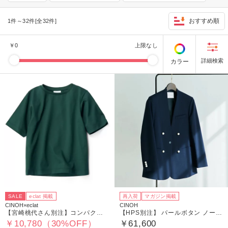
おすすめ順
1件～32件[全32件]
￥
0
上限なし
カラー
SALE
eclat 掲載
再入荷
マガジン掲載
CINOH×eclat
CINOH
【宮崎桃代さん別注】コンパクトTシャツ
【HPS別注】 パールボタン ノーカラージャケット
￥10,780（30%OFF）
￥61,600