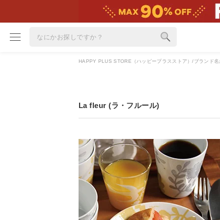
HAPPY PLUS STORE（ハッピープラスストア）
ブランド名
ブランド
カテゴリ
La fleur (ラ・フルール)
雑誌掲載アイテム
お気に入り
ランキング
特集
雑誌･書籍(一緒に買うと送料無料)
定期購読