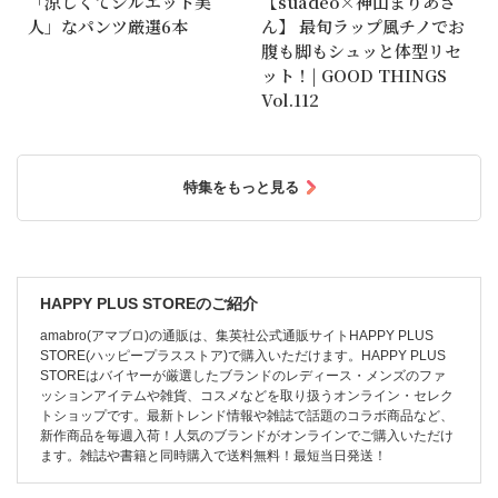
「涼しくてシルエット美
【suadeo×神山まりあさ
人」なパンツ厳選6本
ん】 最旬ラップ風チノでお
腹も脚もシュッと体型リセ
ット！| GOOD THINGS
Vol.112
特集をもっと見る
HAPPY PLUS STOREのご紹介
amabro(アマブロ)の通販は、集英社公式通販サイトHAPPY PLUS
STORE(ハッピープラスストア)で購入いただけます。HAPPY PLUS
STOREはバイヤーが厳選したブランドのレディース・メンズのファ
ッションアイテムや雑貨、コスメなどを取り扱うオンライン・セレク
トショップです。最新トレンド情報や雑誌で話題のコラボ商品など、
新作商品を毎週入荷！人気のブランドがオンラインでご購入いただけ
ます。雑誌や書籍と同時購入で送料無料！最短当日発送！