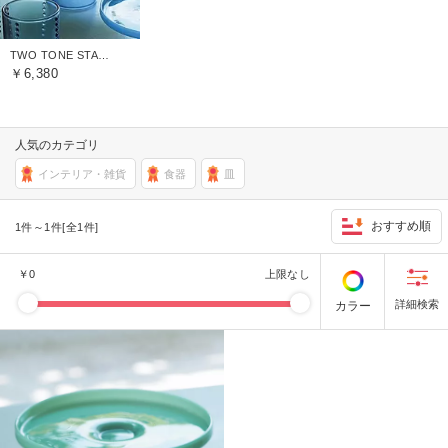
TWO TONE STAND
￥6,380
人気のカテゴリ
インテリア・雑貨
食器
皿
おすすめ順
1件～1件[全1件]
￥
0
上限なし
カラー