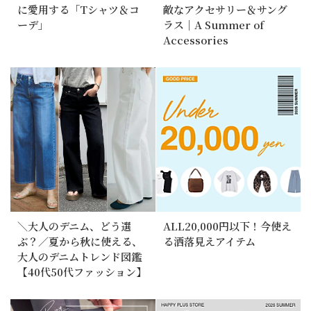
に愛用する「Tシャツ＆コ
敵なアクセサリー＆サング
ーデ」
ラス｜A Summer of
Accessories
＼大人のデニム、どう選
ALL20,000円以下！今使え
ぶ？／夏から秋に使える、
る洒落見えアイテム
大人のデニムトレンド図鑑
【40代50代ファッション】