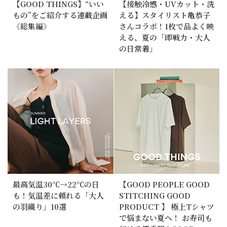
【GOOD THINGS】“いい
【接触冷感・UVカット・洗
もの”をご紹介する連載企画
える】スタイリスト亀恭子
《総集編》
さんコラボ！1枚で品よく映
える、夏の「即戦力・大人
の日常着」
最高気温30℃→22℃の日
【GOOD PEOPLE GOOD
も！気温差に頼れる「大人
STITCHING GOOD
の羽織り」10選
PRODUCT 】 極上Tシャツ
で悩まない夏へ！ お寿司も