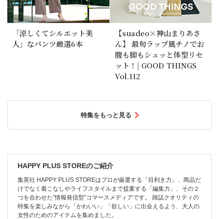
「涼しくてシルエット美
【suadeo×神山まりあさ
人」なパンツ厳選6本
ん】 最旬ラップ風チノでお
腹も脚もシュッと体型リセ
ット！| GOOD THINGS
Vol.112
特集をもっと見る
HAPPY PLUS STOREのご紹介
集英社 HAPPY PLUS STOREはプロが厳選する「目利き力」、商品だ
けでなく着こなしやライフスタイルまで提案する「編集力」、その２
つを合わせた”情報発信型”コマースメディアです。 雑誌クオリティの
特集を楽しみながら「かわいい」「欲しい」に出会えるよう、大人の
女性のためのアイテムを集めました。