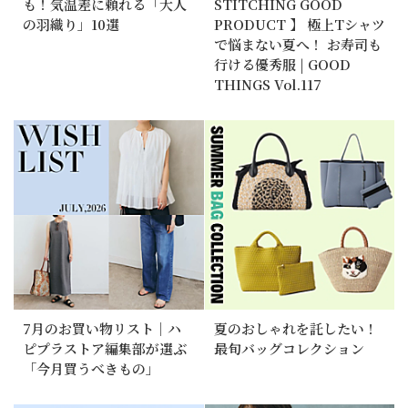
も！気温差に頼れる「大人
STITCHING GOOD
の羽織り」10選
PRODUCT 】 極上Tシャツ
で悩まない夏へ！ お寿司も
行ける優秀服 | GOOD
THINGS Vol.117
7月のお買い物リスト｜ハ
夏のおしゃれを託したい！
ピプラストア編集部が選ぶ
最旬バッグコレクション
「今月買うべきもの」