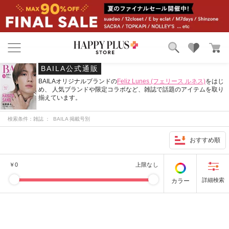
ブランド
ランキング
BAILA公式通販
カテゴリ
特集
BAILAオリジナルブランドの
Feliz Lunes (フェリース ルネス)
をはじ
め、 人気ブランドや限定コラボなど、雑誌で話題のアイテムを取り
雑誌掲載アイテム
揃えています。
お気に入り
検索条件：
雑誌 ： BAILA 掲載号別
おすすめ順
￥
0
上限なし
カラー