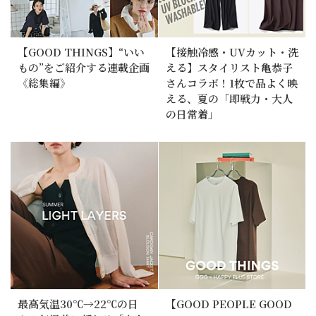
【GOOD THINGS】“いい
【接触冷感・UVカット・洗
もの”をご紹介する連載企画
える】スタイリスト亀恭子
《総集編》
さんコラボ！1枚で品よく映
える、夏の「即戦力・大人
の日常着」
最高気温30℃→22℃の日
【GOOD PEOPLE GOOD