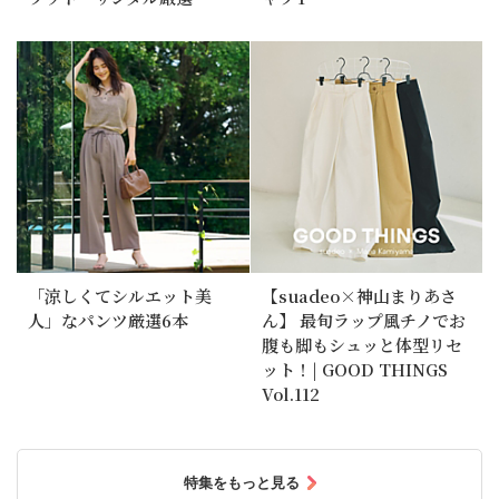
「涼しくてシルエット美
【suadeo×神山まりあさ
人」なパンツ厳選6本
ん】 最旬ラップ風チノでお
腹も脚もシュッと体型リセ
ット！| GOOD THINGS
Vol.112
特集をもっと見る