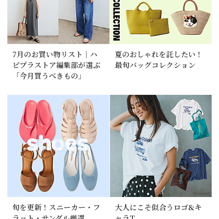
7月のお買い物リスト｜ハ
夏のおしゃれを託したい！
ピプラストア編集部が選ぶ
最旬バッグコレクション
「今月買うべきもの」
旬を更新！スニーカー・フ
大人にこそ似合うロゴ&キ
ラット・サンダル厳選
ャラT