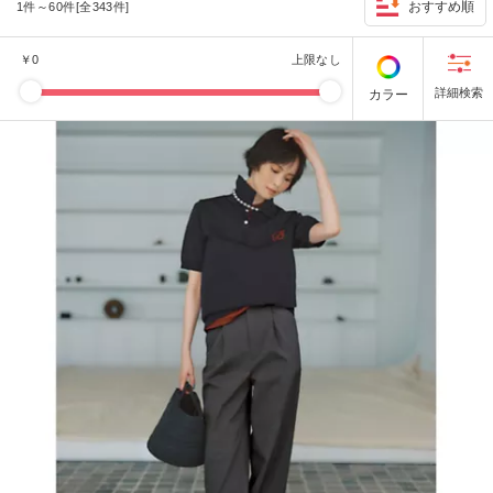
おすすめ順
1件～60件[全343件]
￥
0
上限なし
カラー