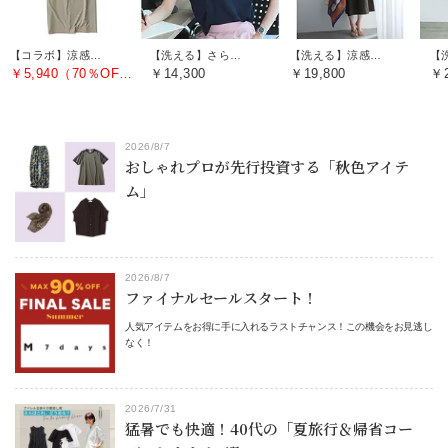
【コラボ】涼感アメスリワンピース
【洗える】さらふわボウタイブラウス
【洗える】涼感ノースリーブワンピース
￥5,940（70％OFF）
￥14,300
￥19,800
￥2
2026/8/7
おしゃれプロが先行投資する「秋色アイテ
ム」
2026/8/7
ファイナルセールスタート！
人気アイテムをお得に手に入れるラストチャンス！この機会をお見逃し
なく！
2026/7/31
猛暑でも快適！40代の「夏旅行＆帰省コー