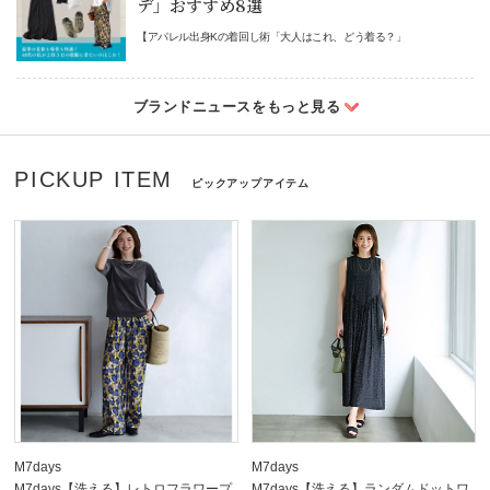
デ」おすすめ8選
【アパレル出身Kの着回し術「大人はこれ、どう着る？」
PICKUP ITEM
ピックアップアイテム
M7days
M7days
M7days【洗える】レトロフラワープ
M7days【洗える】ランダムドットワ