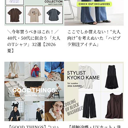
＼今年買うべきはこれ！／
ここでしか買えない！“大人
40代・50代に似合う「大人
向け”を考えぬいた「ハピプ
のTシャツ」32選【2026
ラ別注アイテム」
夏】
【GOOD THINGS】“いい
【接触冷感・UVカット・洗