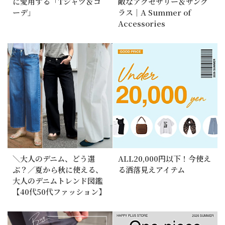
に愛用する「Tシャツ＆コ
敵なアクセサリー＆サング
ーデ」
ラス｜A Summer of
Accessories
＼大人のデニム、どう選
ALL20,000円以下！今使え
ぶ？／夏から秋に使える、
る洒落見えアイテム
大人のデニムトレンド図鑑
【40代50代ファッション】