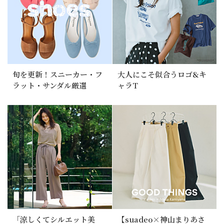
旬を更新！スニーカー・フ
大人にこそ似合うロゴ&キ
ラット・サンダル厳選
ャラT
「涼しくてシルエット美
【suadeo×神山まりあさ