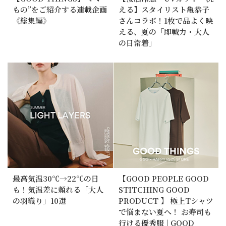
もの”をご紹介する連載企画
える】スタイリスト亀恭子
《総集編》
さんコラボ！1枚で品よく映
える、夏の「即戦力・大人
の日常着」
最高気温30℃→22℃の日
【GOOD PEOPLE GOOD
も！気温差に頼れる「大人
STITCHING GOOD
の羽織り」10選
PRODUCT 】 極上Tシャツ
で悩まない夏へ！ お寿司も
行ける優秀服 | GOOD