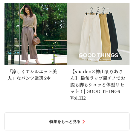
「涼しくてシルエット美
【suadeo×神山まりあさ
人」なパンツ厳選6本
ん】 最旬ラップ風チノでお
腹も脚もシュッと体型リセ
ット！| GOOD THINGS
Vol.112
特集をもっと見る