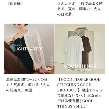
《総集編》
さんコラボ！1枚で品よく映
える、夏の「即戦力・大人
の日常着」
最高気温30℃→22℃の日
【GOOD PEOPLE GOOD
も！気温差に頼れる「大人
STITCHING GOOD
の羽織り」10選
PRODUCT 】 極上Tシャツ
で悩まない夏へ！ お寿司も
行ける優秀服 | GOOD
THINGS Vol.117