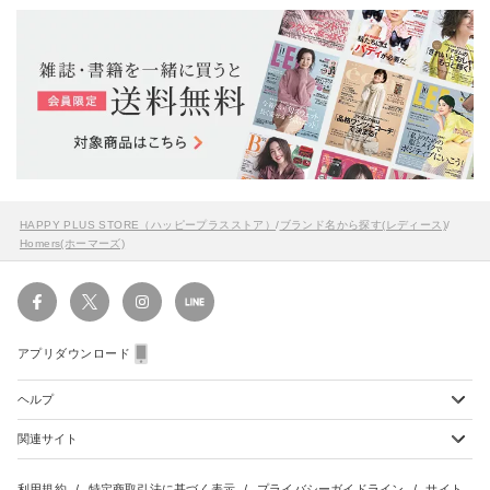
HAPPY PLUS STORE（ハッピープラスストア）
/
ブランド名から探す(レディース)
/
Homers(ホーマーズ)
アプリダウンロード
ヘルプ
関連サイト
ショッピングガイド
配送・送料について
初めてのお客様
お支払い方法について
雑誌定期購読について
利用規約
特定商取引法に基づく表示
プライバシーガイドライン
サイト