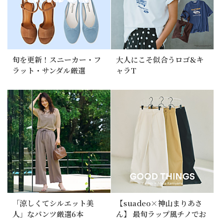
旬を更新！スニーカー・フ
大人にこそ似合うロゴ&キ
ラット・サンダル厳選
ャラT
「涼しくてシルエット美
【suadeo×神山まりあさ
人」なパンツ厳選6本
ん】 最旬ラップ風チノでお