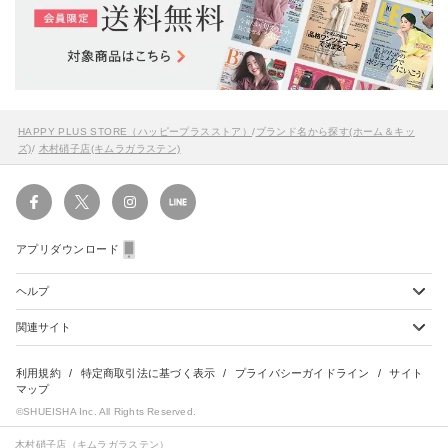
HAPPY PLUS STORE（ハッピープラスストア）
/
ブランド名から探す(ホーム＆キッ
ズ)
/
木村硝子店(キムラガラステン)
アプリダウンロード
ヘルプ
関連サイト
ショッピングガイド
配送・送料について
初めてのお客様
お支払い方法について
雑誌定期購読について
利用規約
特定商取引法に基づく表示
プライバシーガイドライン
サイト
会員特典のご案内
キャンセルについて
マップ
集英社Webマガジン Cobalt
©SHUEISHA Inc. All Rights Reserved.
よくあるご質問
返品・交換について
HAPPY PLUS - ハッピープラス
お問合せ
木村硝子店（キムラガラステン）