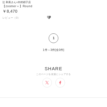
辻 和美さん×木村硝子店
【zoomer＋】Round
￥8,470
1
1件～3件[全3件]