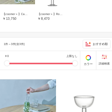
【zoomer＋】Carafe
【zoomer＋】Round
￥13,750
￥8,470
おすすめ順
1件～3件[全3件]
￥
0
上限なし
カラー