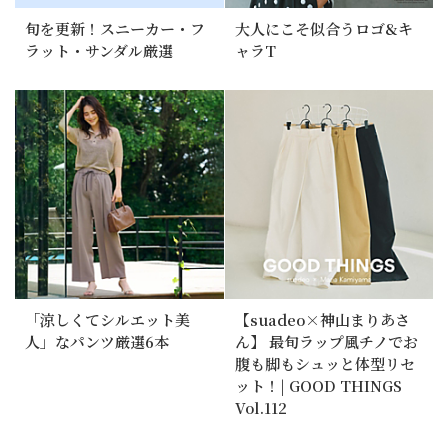
旬を更新！スニーカー・フ
大人にこそ似合うロゴ&キ
ラット・サンダル厳選
ャラT
「涼しくてシルエット美
【suadeo×神山まりあさ
人」なパンツ厳選6本
ん】 最旬ラップ風チノでお
腹も脚もシュッと体型リセ
ット！| GOOD THINGS
Vol.112