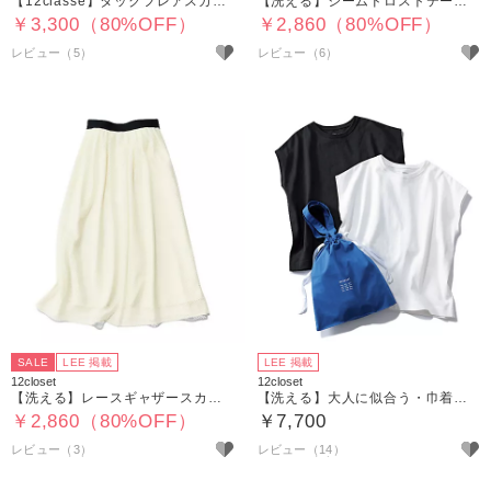
【12classe】タックフレアスカート
【洗える】シームドロストテーパードパンツ
￥3,300（80%OFF）
￥2,860（80%OFF）
レビュー（5）
レビュー（6）
SALE
LEE 掲載
LEE 掲載
12closet
12closet
【洗える】レースギャザースカート
【洗える】大人に似合う・巾着つき USAコットンフレンチスリーブTシャツ（2枚入り）
￥2,860（80%OFF）
￥7,700
レビュー（3）
レビュー（14）