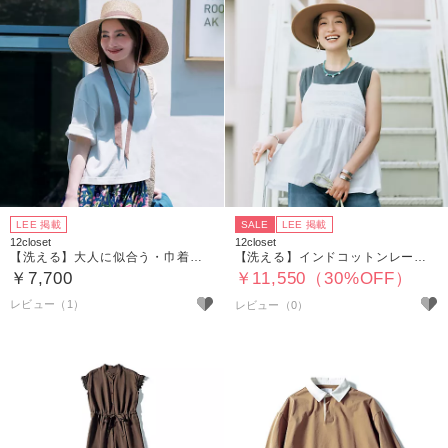
LEE 掲載
SALE
LEE 掲載
12closet
12closet
【洗える】大人に似合う・巾着付き USAコットンワイドTシャツ＆ノースリーブTシャツ
【洗える】インドコットンレース切り替えキャミソール
￥7,700
￥11,550（30%OFF）
レビュー（1）