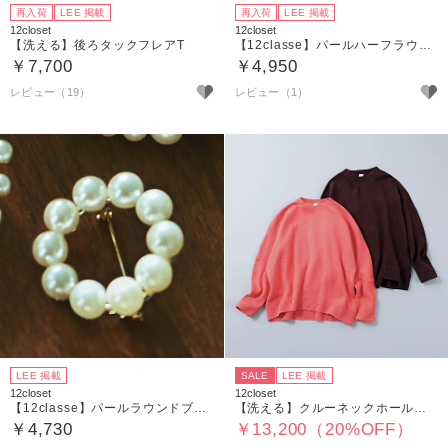
再入荷
LEE 掲載
再入荷
LEE 掲載
12closet
12closet
【洗える】後ろタックフレアT
【12classe】パールハーフラウンドブローチ
￥7,700
￥4,950
レビュー（19）
レビュー（1）
LEE 掲載
SALE
LEE 掲載
12closet
12closet
【12classe】パールラウンドブローチ
【洗える】クルーネックホールガーメントニット
￥4,730
￥13,200（20%OFF）