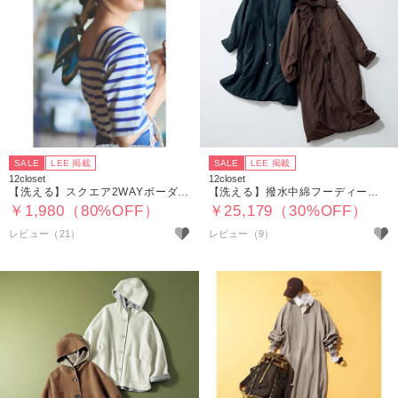
SALE
LEE 掲載
SALE
LEE 掲載
12closet
12closet
【洗える】スクエア2WAYボーダーT
【洗える】撥水中綿フーディーコート
￥1,980（80%OFF）
￥25,179（30%OFF）
レビュー（21）
レビュー（9）