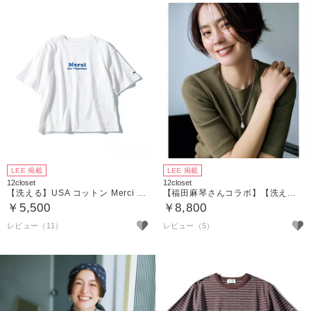
LEE 掲載
LEE 掲載
12closet
12closet
【洗える】USA コットン Merci Tシャツ
【福田麻琴さんコラボ】【洗える】ジュエリー映えする 究極のリブTシャツ
￥5,500
￥8,800
レビュー（11）
レビュー（5）