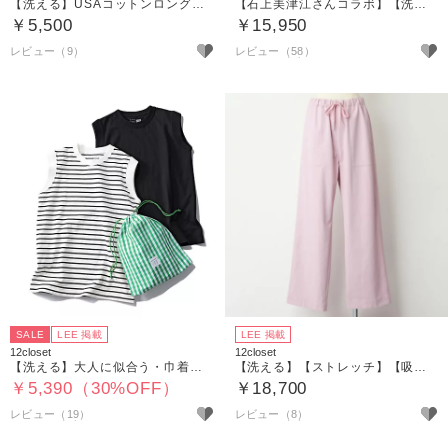
【洗える】USAコットンロングスリーブTシャツ
【石上美津江さんコラボ】【洗える】リネンフリルブラウス
￥5,500
￥15,950
レビュー（9）
レビュー（58）
SALE
LEE 掲載
LEE 掲載
12closet
12closet
【洗える】大人に似合う・巾着つき USAコットンノースリーブTシャツ（2枚入り）
【洗える】【ストレッチ】【吸水速乾】【UVカット】【透けにくい】多機能ザ・エブリバディパンツ
￥5,390（30%OFF）
￥18,700
レビュー（19）
レビュー（8）