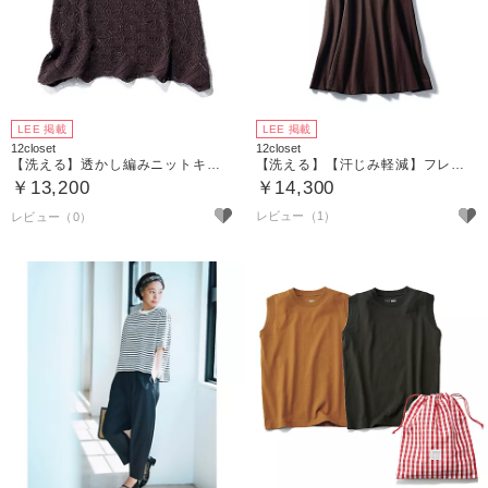
LEE 掲載
LEE 掲載
12closet
12closet
【洗える】透かし編みニットキャミソール
【洗える】【汗じみ軽減】フレアTワンピース
￥13,200
￥14,300
レビュー（1）