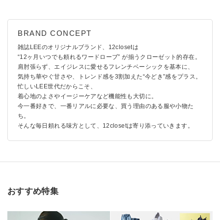
雑誌LEEのオリジナルブランド、12closetは
“12ヶ月いつでも頼れるワードローブ” が揃うクローゼット的存在。
肩肘張らず、エイジレスに愛せるフレンチベーシックを基本に、
気持ち華やぐ甘さや、トレンド感を3割加えた“今どき”感をプラス。
忙しいLEE世代だからこそ、
着心地のよさやイージーケアなど機能性も大切に。
今一番好きで、一番リアルに必要な、買う理由のある服や小物た
ち。
そんな毎日頼れる味方として、12closetは寄り添っていきます。
おすすめ特集