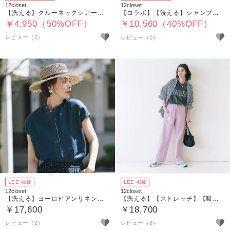
12closet
12closet
【洗える】クルーネックシアーカットソー
【コラボ】【洗える】シャンブレーシャツ
￥4,950（50%OFF）
￥10,560（40%OFF）
レビュー（2）
LEE 掲載
LEE 掲載
12closet
12closet
【洗える】ヨーロピアンリネンバンドカラーブラウス
【洗える】【ストレッチ】【吸水速乾】【UVカット】【透けにくい】多機能ザ・エブリバディパンツ
￥17,600
￥18,700
レビュー（2）
レビュー（8）