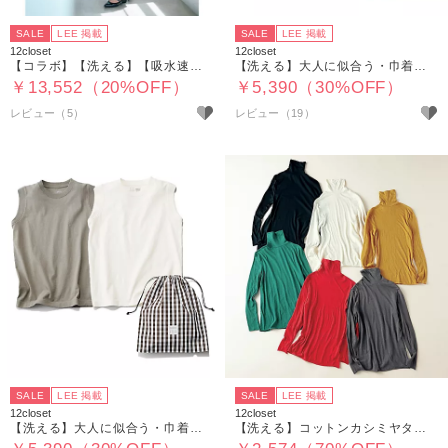
SALE
LEE 掲載
SALE
LEE 掲載
12closet
12closet
【コラボ】【洗える】【吸水速乾】【UVカット】 NEWバルーンパンツ
【洗える】大人に似合う・巾着つき USAコットンノースリーブTシャツ（2枚入り）
￥13,552（20%OFF）
￥5,390（30%OFF）
レビュー（5）
レビュー（19）
SALE
LEE 掲載
SALE
LEE 掲載
12closet
12closet
【洗える】大人に似合う・巾着つき USAコットンノースリーブTシャツ（2枚入り）
【洗える】コットンカシミヤタートルカットソー