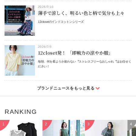
2026/7/10
薄手で涼しく、明るい色と柄で気分も上々
12closetのインドコットンシリーズ
2026/7/6
12closet発！ 「即戦力の涼やか服」
毎朝、何を着ようか迷わない〝ストレスフリーなおしゃれ〞はお任せく
ださい！