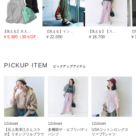
【洗える】大人に似合う・巾着つき USAコットンノースリーブTシャツ（2枚入り）
【洗える】インドコットンドットワンピース
【洗える】【ストレッチ】【吸水速乾】【UVカット】【透けにくい】多機能ザ・エブリバディパンツ
￥5,390（30％OFF）
￥22,000
￥18,700
￥1
PICKUP ITEM
ピックアップアイテム
12closet
12closet
12closet
【石上美津江さんコラ
多機能ザ・エブリバディ
USAコットンロングス
ボ】リネンフリルブラウ
パンツ
リーブTシャツ