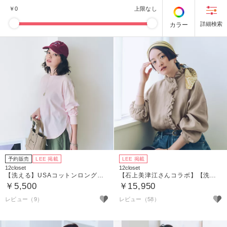
￥
0
上限なし
カラー
予約販売
LEE 掲載
LEE 掲載
12closet
12closet
【洗える】USAコットンロングスリーブTシャツ
【石上美津江さんコラボ】【洗える】リネンフリルブラウス
￥5,500
￥15,950
レビュー（9）
レビュー（58）