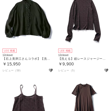
LEE 掲載
LEE 掲載
12closet
12closet
【石上美津江さんコラボ】【洗える】リネンフリルブラウス
【洗える】総レースジャージートップス
￥15,950
￥9,900
レビュー（58）
レビュー（5）