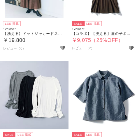
LEE 掲載
SALE
LEE 掲載
12closet
12closet
【洗える】ドットジャカードスカート
【コラボ】【洗える】鹿の子ポロワンピース
￥19,800
￥9,075（25%OFF）
レビュー（2）
SALE
LEE 掲載
SALE
LEE 掲載