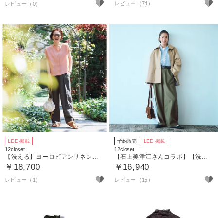
レビュー（74）
LEE 掲載
予約販売
LEE 掲載
12closet
12closet
【洗える】ヨーロピアンリネンワイドタックパンツ
【石上美津江さんコラボ】【洗える】カーヴィパンツ
￥18,700
￥16,940
レビュー（1）
レビュー（15）