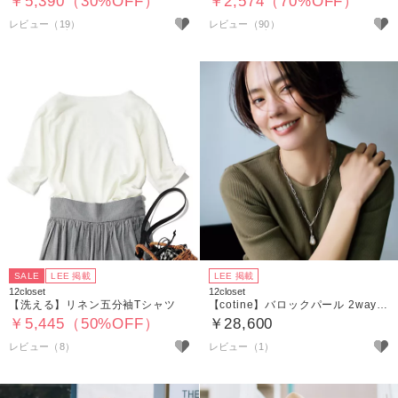
￥5,390（30%OFF）
￥2,574（70%OFF）
レビュー（19）
レビュー（90）
SALE
LEE 掲載
LEE 掲載
12closet
12closet
【洗える】リネン五分袖Tシャツ
【cotine】バロックパール 2wayチェーンネックレス
￥5,445（50%OFF）
￥28,600
レビュー（8）
レビュー（1）