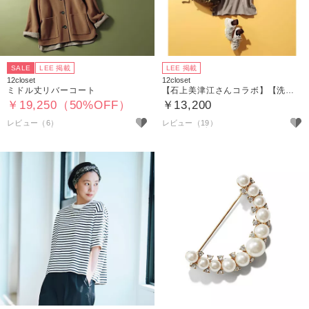
SALE
LEE 掲載
LEE 掲載
12closet
12closet
ミドル丈リバーコート
【石上美津江さんコラボ】【洗える】すっきり見えハイネックニット
￥19,250（50%OFF）
￥13,200
レビュー（6）
レビュー（19）