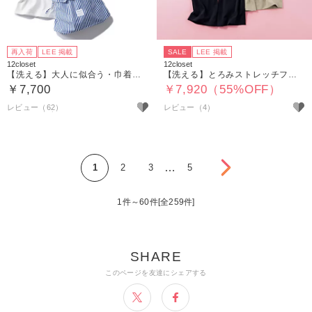
再入荷
LEE 掲載
SALE
LEE 掲載
12closet
12closet
【洗える】大人に似合う・巾着つき USAコットンTシャツ（2枚入り）
【洗える】とろみストレッチフレアパンツ
￥7,700
￥7,920（55%OFF）
レビュー（62）
レビュー（4）
次へ
…
1
2
3
5
1件～60件[全259件]