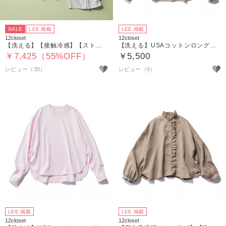
SALE
LEE 掲載
LEE 掲載
12closet
12closet
【洗える】【接触冷感】【ストレッチ】【シワになりにくい】【透けにくい】ストレッチ＆シワになりにくいドライ素材のタックパンツ
【洗える】USAコットンロングスリーブTシャツ
￥7,425（55%OFF）
￥5,500
レビュー（30）
レビュー（9）
LEE 掲載
LEE 掲載
12closet
12closet