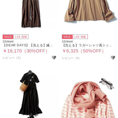
SALE
LEE 掲載
SALE
LEE 掲載
12closet
12closet
【DEAR DAYS】【洗える】繊細レーススリーブの落ち感オールインワン
【洗える】ラガーシャツ風トップス
￥16,170（30%OFF）
￥6,325（50%OFF）
レビュー（3）