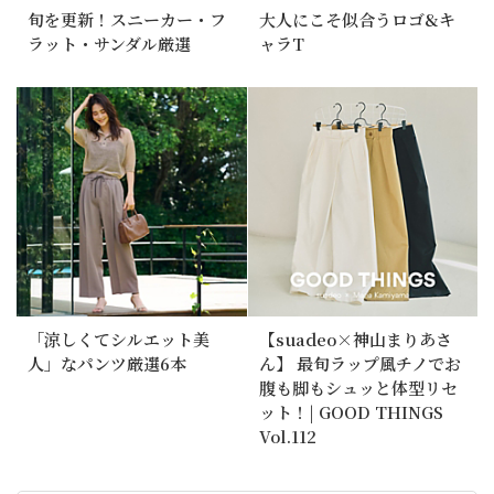
旬を更新！スニーカー・フ
大人にこそ似合うロゴ&キ
ラット・サンダル厳選
ャラT
「涼しくてシルエット美
【suadeo×神山まりあさ
人」なパンツ厳選6本
ん】 最旬ラップ風チノでお
腹も脚もシュッと体型リセ
ット！| GOOD THINGS
Vol.112