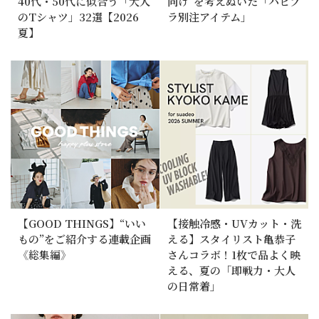
40代・50代に似合う「大人
向け”を考えぬいた「ハピプ
のTシャツ」32選【2026
ラ別注アイテム」
夏】
【GOOD THINGS】“いい
【接触冷感・UVカット・洗
もの”をご紹介する連載企画
える】スタイリスト亀恭子
《総集編》
さんコラボ！1枚で品よく映
える、夏の「即戦力・大人
の日常着」