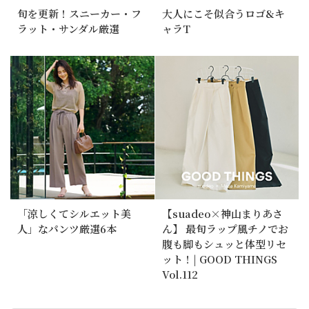
旬を更新！スニーカー・フ
大人にこそ似合うロゴ&キ
ラット・サンダル厳選
ャラT
「涼しくてシルエット美
【suadeo×神山まりあさ
人」なパンツ厳選6本
ん】 最旬ラップ風チノでお
腹も脚もシュッと体型リセ
ット！| GOOD THINGS
Vol.112