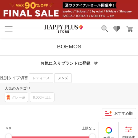
ブランド
ランキング
BOEMOS
カテゴリ
特集
雑誌掲載アイテム
お気に入りブランドに登録
お気に入り
性別タイプ切替
レディース
メンズ
人気のカテゴリ
グレー系
8,000円以上
おすすめ順
￥
0
上限なし