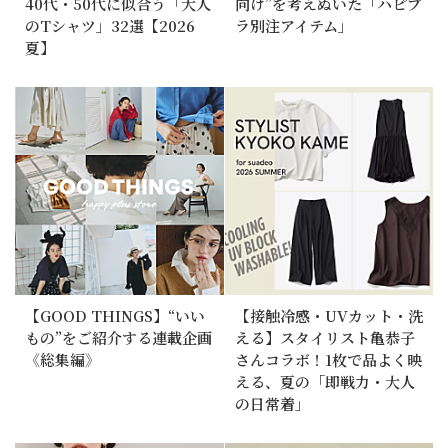
40代・50代に似合う「大人
向け”を考えぬいた「ハピプ
のTシャツ」32選【2026
ラ別注アイテム」
夏】
【GOOD THINGS】“いい
【接触冷感・UVカット・洗
もの”をご紹介する連載企画
える】スタイリスト亀恭子
《総集編》
さんコラボ！1枚で品よく映
える、夏の「即戦力・大人
の日常着」