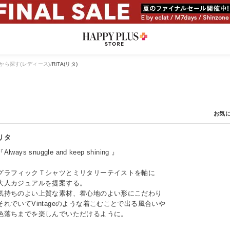
から探す(レディース)
RITA(リタ)
リタ
『Always snuggle and keep shining 』
グラフィックＴシャツとミリタリーテイストを軸に
大人カジュアルを提案する。
気持ちのよい上質な素材、着心地のよい形にこだわり
それでいてVintageのような着こむことで出る風合いや
色落ちまでを楽しんでいただけるように。
日常に溶け込む自分らしくいられる服。