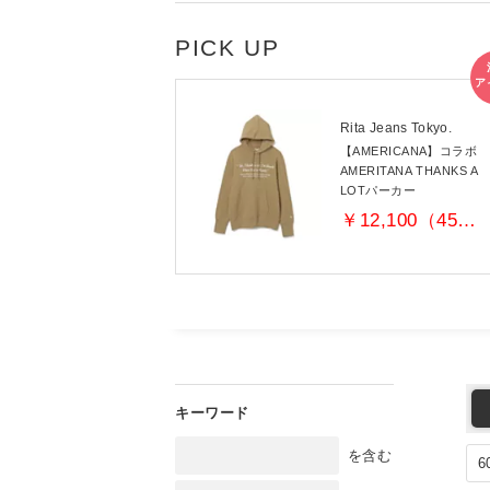
Rita Jeans Tokyo.
【AMERICANA】コラボ
AMERITANA THANKS A
LOTパーカー
￥12,100（45％OFF）
を含む