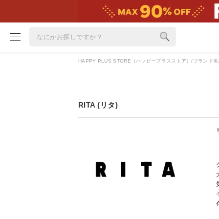
HAPPY PLUS STORE（ハッピープラスストア）
ブランド名
ブランド
カテゴリ
RITA (リタ)
雑誌掲載アイテム
お気に入り
ランキング
特集
雑誌･書籍(一緒に買うと送料無料)
定期購読