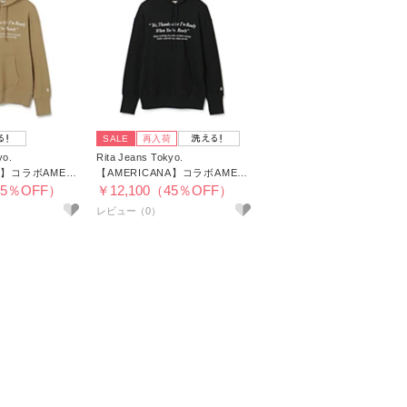
SALE
再入荷
yo.
Rita Jeans Tokyo.
【AMERICANA】コラボAMERITANA THANKS A LOTパーカー
【AMERICANA】コラボAMERITANA THANKS A LOTパーカー
45％OFF）
￥12,100（45％OFF）