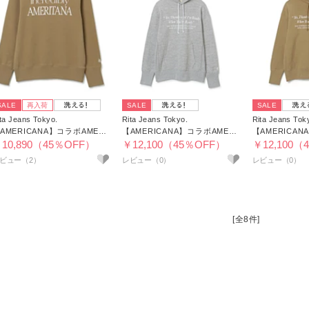
SALE
再入荷
SALE
SALE
ta Jeans Tokyo.
Rita Jeans Tokyo.
Rita Jeans Tok
【AMERICANA】コラボAMERITANA INCREDIBLY スウェット
【AMERICANA】コラボAMERITANA THANKS A LOTパーカー
10,890（45％OFF）
￥12,100（45％OFF）
￥12,100（
ビュー（2）
[全8件]