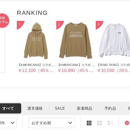
【AMERICANA】コラボAMERITANA THANKS A LOTパーカー
【AMERICANA】コラボAMERITANA INCREDIBLY スウェット
￥12,100（45％OFF）
￥10,890（45％OFF）
￥10,5