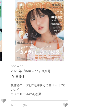
non－no
2026年『non－no』9月号
￥890
紹介
夏休みコーデは“写真映えに全ベット”で
いこう
カメラロールに刻む夏