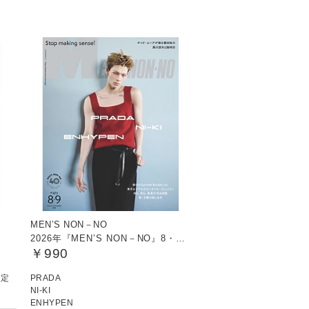
MEN’S NON－NO
2026年『MEN’S NON－NO』8・9月号
￥990
る定
PRADA
NI-KI
ENHYPEN