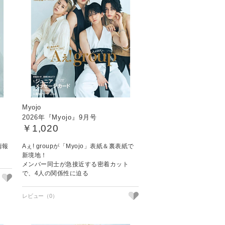
Myojo
2026年『Myojo』9月号
￥1,020
情報
Aぇ! groupが「Myojo」表紙＆裏表紙で
新境地！
メンバー同士が急接近する密着カット
で、4人の関係性に迫る