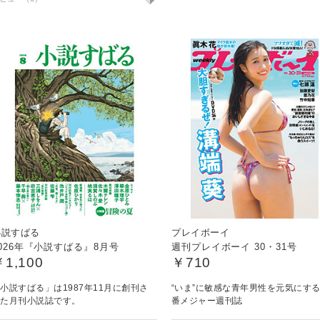
小説すばる
プレイボーイ
026年『小説すばる』8月号
週刊プレイボーイ 30・31号
￥1,100
￥710
小説すばる」は1987年11月に創刊さ
“いま”に敏感な青年男性を元気にす
れた月刊小説誌です。
番メジャー週刊誌