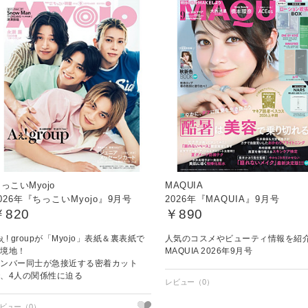
っこいMyojo
MAQUIA
026年『ちっこいMyojo』9月号
2026年『MAQUIA』9月号
￥820
￥890
ぇ! groupが「Myojo」表紙＆裏表紙で
人気のコスメやビューティ情報を
新境地！
MAQUIA 2026年9月号
メンバー同士が急接近する密着カット
で、4人の関係性に迫る