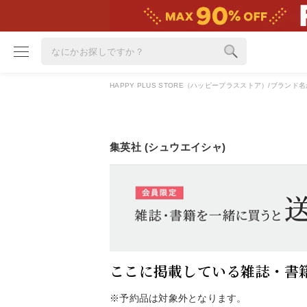
HAPPY PLUS STORE（ハッピープラスストア）
ブランド名
ブランド
カテゴリ
集英社 (シュウエイシャ)
雑誌掲載アイテム
お気に入り
ランキング
特集
ここに掲載している雑誌・書
雑誌･書籍(一緒に買うと送料無料)
定期購読
※予約品は対象外となります。