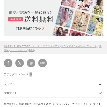
HAPPY PLUS STORE（ハッピープラスストア）
/
ブランド名から探す(レディース)
/
集
英社(シュウエイシャ)(D70)
アプリダウンロード
ヘルプ
関連サイト
ショッピングガイド
配送・送料について
初めてのお客様
お支払い方法について
雑誌定期購読について
利用規約
特定商取引法に基づく表示
プライバシーガイドライン
サイト