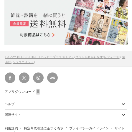
HAPPY PLUS STORE（ハッピープラスストア）
/
ブランド名から探す(レディース)
/
集
英社(シュウエイシャ)
アプリダウンロード
ヘルプ
関連サイト
ショッピングガイド
配送・送料について
初めてのお客様
お支払い方法について
雑誌定期購読について
利用規約
特定商取引法に基づく表示
プライバシーガイドライン
サイト