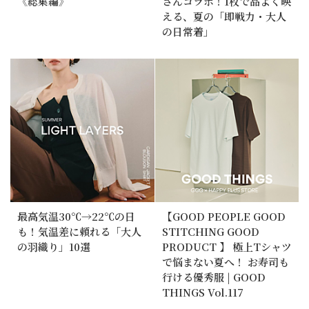
《総集編》
さんコラボ！1枚で品よく映
える、夏の「即戦力・大人
の日常着」
最高気温30℃→22℃の日
【GOOD PEOPLE GOOD
も！気温差に頼れる「大人
STITCHING GOOD
の羽織り」10選
PRODUCT 】 極上Tシャツ
で悩まない夏へ！ お寿司も
行ける優秀服 | GOOD
THINGS Vol.117