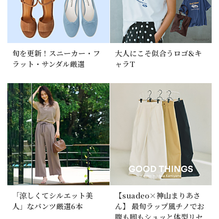
旬を更新！スニーカー・フ
大人にこそ似合うロゴ&キ
ラット・サンダル厳選
ャラT
「涼しくてシルエット美
【suadeo×神山まりあさ
人」なパンツ厳選6本
ん】 最旬ラップ風チノでお
腹も脚もシュッと体型リセ