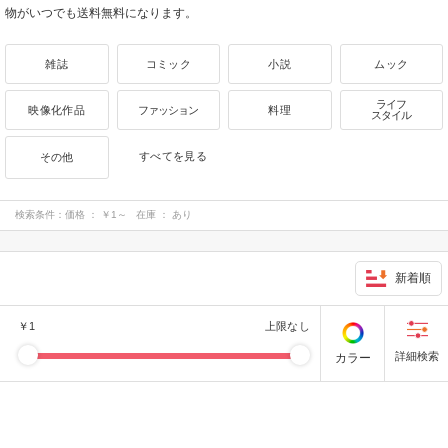
物がいつでも送料無料になります。
雑誌
コミック
小説
ムック
ライフ
映像化作品
ファッション
料理
スタイル
すべてを見る
その他
検索条件：
価格 ： ￥1～ 在庫 ： あり
新着順
￥
1
上限なし
カラー