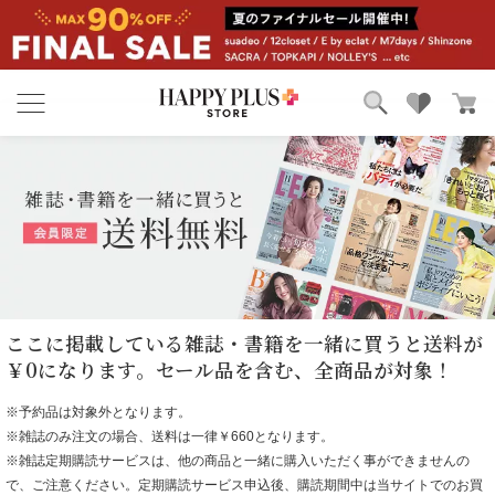
ブランド
ランキング
カテゴリ
特集
雑誌掲載アイテム
お気に入り
ここに掲載している雑誌・書籍を一緒に買うと送料が
￥0になります。セール品を含む、全商品が対象！
※予約品は対象外となります。
※雑誌のみ注文の場合、送料は一律￥660となります。
※雑誌定期購読サービスは、他の商品と一緒に購入いただく事ができませんの
で、ご注意ください。定期購読サービス申込後、購読期間中は当サイトでのお買