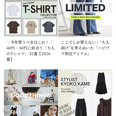
＼今年買うべきはこれ！／
ここでしか買えない！“大人
40代・50代に似合う「大人
向け”を考えぬいた「ハピプ
のTシャツ」32選【2026
ラ別注アイテム」
夏】