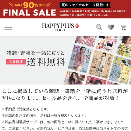
ブランド
ランキング
カテゴリ
特集
雑誌掲載アイテム
お気に入り
ここに掲載している雑誌・書籍を一緒に買うと送料が
￥0になります。セール品を含む、全商品が対象！
※予約品は対象外となります。
※雑誌のみ注文の場合、送料は一律￥660となります。
※雑誌定期購読サービスは、他の商品と一緒に購入いただく事ができませんの
で、ご注意ください。定期購読サービス申込後、購読期間中は当サイトでのお買