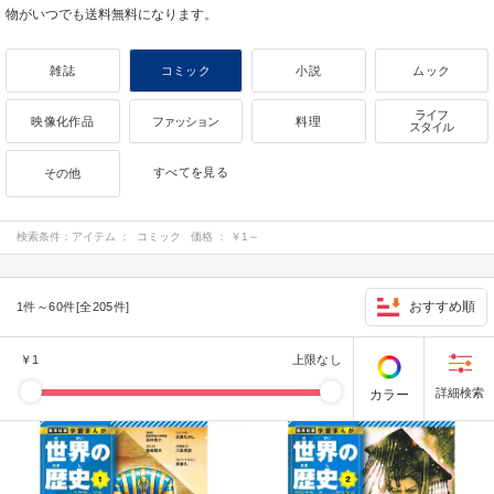
物がいつでも送料無料になります。
雑誌
コミック
小説
ムック
ライフ
映像化作品
ファッション
料理
スタイル
すべてを見る
その他
検索条件：
アイテム ： コミック 価格 ： ￥1～
おすすめ順
1件～60件[全205件]
￥
1
上限なし
カラー