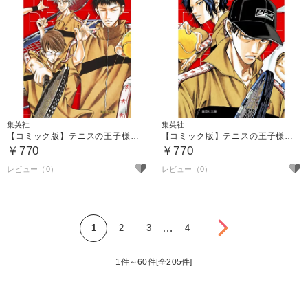
集英社
集英社
【コミック版】テニスの王子様 関東大会編 ６
【コミック版】テニスの王子様 関東大会編 ７
￥770
￥770
次へ
…
1
2
3
4
1件～60件[全205件]