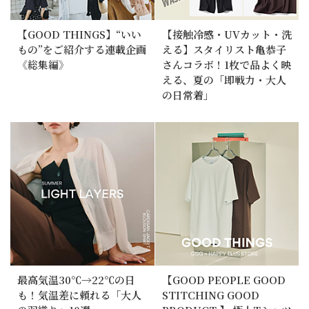
【GOOD THINGS】“いい
【接触冷感・UVカット・洗
もの”をご紹介する連載企画
える】スタイリスト亀恭子
《総集編》
さんコラボ！1枚で品よく映
える、夏の「即戦力・大人
の日常着」
最高気温30℃→22℃の日
【GOOD PEOPLE GOOD
も！気温差に頼れる「大人
STITCHING GOOD