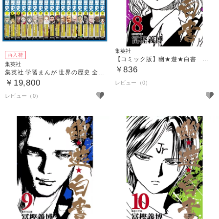
集英社
再入荷
【コミック版】幽★遊★白書 ８
集英社
￥836
集英社 学習まんが 世界の歴史 全巻セット（全18巻）
￥19,800