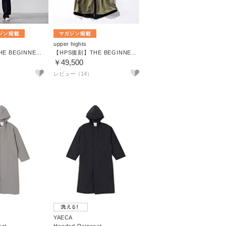
upper hights
【HPS復刻】THE BEGINNERS
【HPS復刻】THE BEGINNERS
￥49,500
レビュー（14）
YAECA