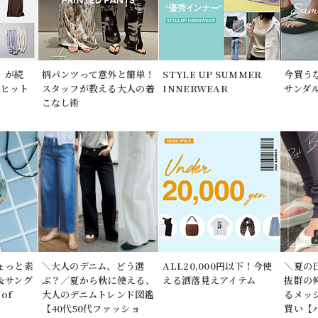
」が続
柄パンツって意外と簡単！
STYLE UP SUMMER
今買う
期ヒット
スタッフが教える大人の着
INNERWEAR
サンダ
こなし術
ょっと素
＼大人のデニム、どう選
ALL20,000円以下！今使
＼夏の
＆サング
ぶ？／夏から秋に使える、
える洒落見えアイテム
抜群の
of
大人のデニムトレンド図鑑
るメッ
【40代50代ファッショ
買い【