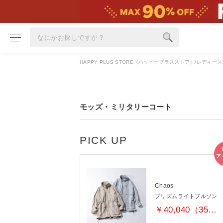
HAPPY PLUS STORE（ハッピープラスストア）
レディース
ブランド
カテゴリ
モッズ・ミリタリーコート
雑誌掲載アイテム
お気に入り
ランキング
特集
Chaos
雑誌･書籍(一緒に買うと送料無料)
プリズムライトブルゾン
定期購読
￥40,040（35％OFF）