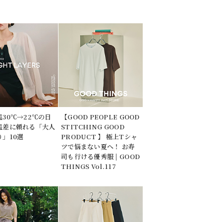
30℃→22℃の日
【GOOD PEOPLE GOOD
温差に頼れる「大人
STITCHING GOOD
」10選
PRODUCT 】 極上Tシャ
ツで悩まない夏へ！ お寿
司も行ける優秀服 | GOOD
THINGS Vol.117