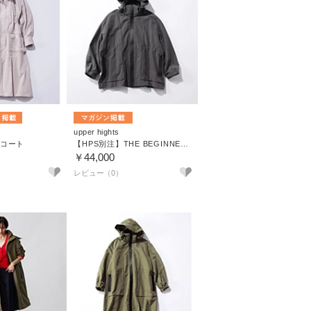
upper hights
コート
【HPS別注】THE BEGINNERS SHORT
￥44,000