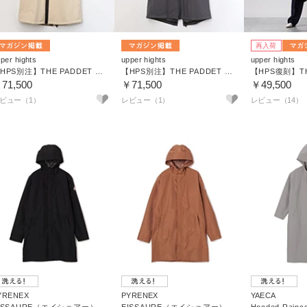
再入荷
per hights
upper hights
upper hights
【HPS別注】THE PADDET BEGINNERS
【HPS別注】THE PADDET BEGINNERS
71,500
￥71,500
￥49,500
ビュー（1）
レビュー（1）
レビュー（14）
YRENEX
PYRENEX
YAECA