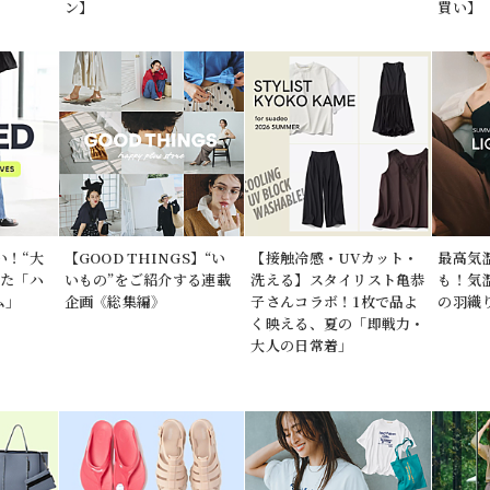
ン】
買い】
い！“大
【GOOD THINGS】“い
【接触冷感・UVカット・
最高気温
いた「ハ
いもの”をご紹介する連載
洗える】スタイリスト亀恭
も！気
ム」
企画《総集編》
子さんコラボ！1枚で品よ
の羽織り
く映える、夏の「即戦力・
大人の日常着」