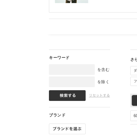
を含む
ダ
フ
を除く