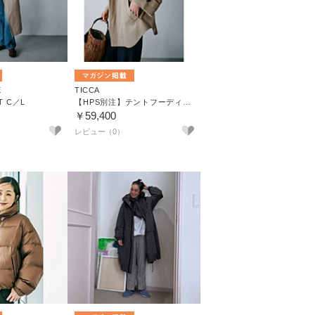
E
TICCA
T C／L
【HPS別注】テントフーディコート
￥59,400