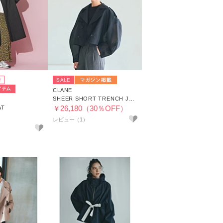
荷
SALE
CLANE
SHEER SHORT TRENCH JACKET
￥26,180（30％OFF）
AT
レビュー（1）