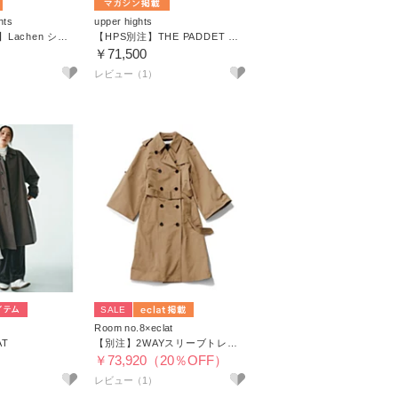
hts
upper hights
【Marisol 別注】Lachen ショートダウン
【HPS別注】THE PADDET BEGINNERS
￥71,500
レビュー（1）
SALE
Room no.8×eclat
AT
【別注】2WAYスリーブトレンチコート
￥73,920（20％OFF）
レビュー（1）