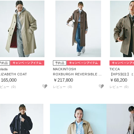
予約品
予約品
blada
MACKINTOSH
TICCA
LIZABETH COAT
ROXBURGH REVERSIBLE LDS
165,000
￥217,800
￥68,200