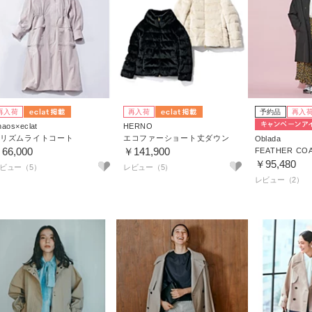
再入荷
再入荷
予約品
再入
aos×eclat
HERNO
リズムライトコート
エコファーショート丈ダウン
Oblada
66,000
￥141,900
FEATHER CO
￥95,480
ビュー（5）
レビュー（5）
レビュー（2）