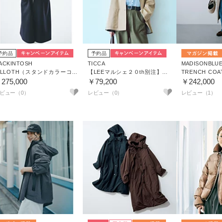
予約品
予約品
ACKINTOSH
TICCA
MADISONBLU
SILLOTH（スタンドカラーコート）
【LEEマルシェ２０th別注】【撥水】リバーシブルショートコート
TRENCH COA
275,000
￥79,200
￥242,000
レビュー（1）