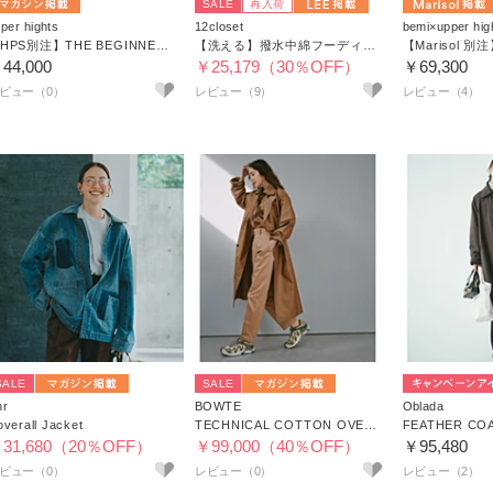
SALE
再入荷
per hights
12closet
bemi×upper hig
【HPS別注】THE BEGINNERS SHORT
【洗える】撥水中綿フーディーコート
44,000
￥25,179（30％OFF）
￥69,300
レビュー（9）
レビュー（4）
SALE
SALE
hr
BOWTE
Oblada
verall Jacket
TECHNICAL COTTON OVER SIZING UNLINED TRENCH COAT
FEATHER CO
31,680（20％OFF）
￥99,000（40％OFF）
￥95,480
レビュー（2）