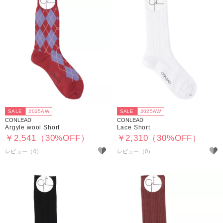
SALE
2025AW
SALE
2025AW
CONLEAD
CONLEAD
Argyle wool Short
Lace Short
￥2,541（30%OFF）
￥2,310（30%OFF）