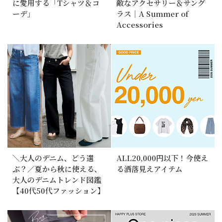
に愛用する「Tシャツ＆コ
敵なアクセサリー＆サング
ーデ」
ラス｜A Summer of
Accessories
＼大人のデニム、どう選
ALL20,000円以下！今使え
ぶ？／夏から秋に使える、
る洒落見えアイテム
大人のデニムトレンド図鑑
【40代50代ファッション】