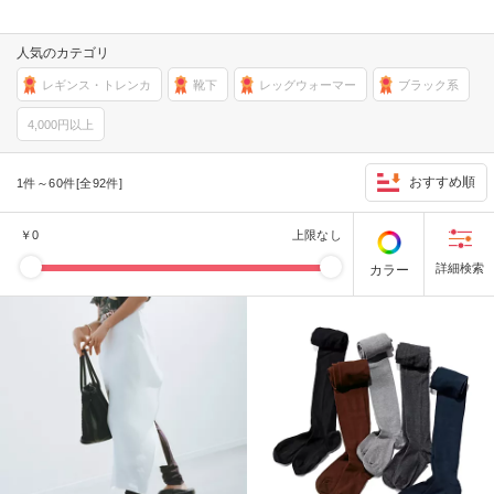
人気のカテゴリ
レギンス・トレンカ
靴下
レッグウォーマー
ブラック系
4,000円以上
おすすめ順
1件～60件[全92件]
￥
0
上限なし
カラー