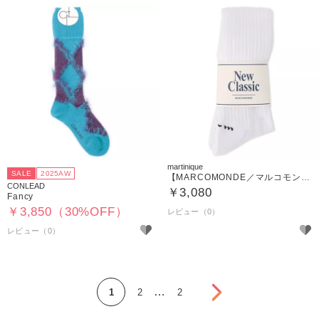
martinique
SALE
2025AW
【MARCOMONDE／マルコモンド】EX pile socks
CONLEAD
￥3,080
Fancy
￥3,850（30%OFF）
次へ
…
1
2
2