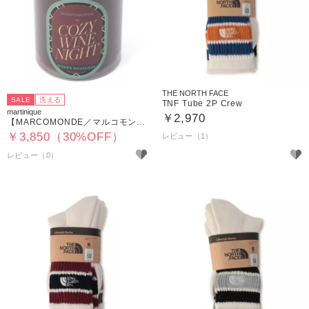
THE NORTH FACE
SALE
洗える
TNF Tube 2P Crew
martinique
￥2,970
【MARCOMONDE／マルコモンド】GB26P－001
￥3,850（30%OFF）
レビュー（1）