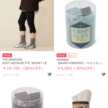
SALE
SALE
洗える
THE SHINZONE
martinique
KNIT GEORGETTE SHORT LEGGINGS
【MARCOMONDE／マルコモンド】GB26P－001
￥10,780（30%OFF）
￥3,850（30%OFF）