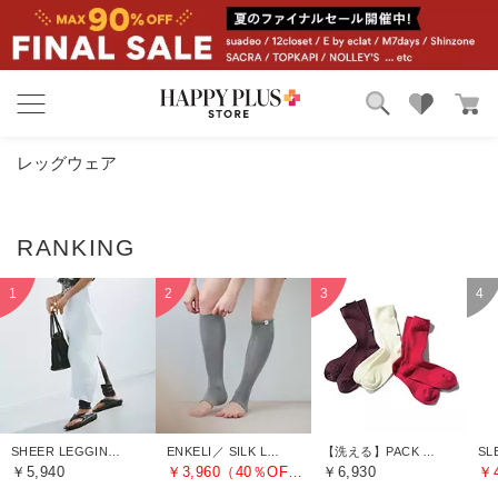
ブランド
ランキング
レッグウェア
カテゴリ
特集
雑誌掲載アイテム
お気に入り
SHEER LEGGINGS
ENKELI／ SILK LEG WARMERS
【洗える】PACK SOCKS
￥5,940
￥3,960（40％OFF）
￥6,930