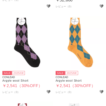
￥52,800
SALE
2025AW
SALE
2025AW
CONLEAD
CONLEAD
Argyle wool Short
Argyle wool Short
￥2,541（30%OFF）
￥2,541（30%OFF）