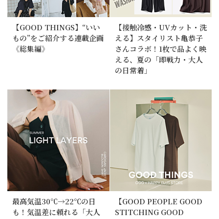
【GOOD THINGS】“いい
【接触冷感・UVカット・洗
もの”をご紹介する連載企画
える】スタイリスト亀恭子
《総集編》
さんコラボ！1枚で品よく映
える、夏の「即戦力・大人
の日常着」
最高気温30℃→22℃の日
【GOOD PEOPLE GOOD
も！気温差に頼れる「大人
STITCHING GOOD