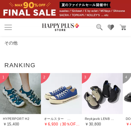
ブランド
ランキング
その他
カテゴリ
特集
雑誌掲載アイテム
お気に入り
HYPERPORT H2
オールスター エイジド AC／OX
Reykjavik LENB Taupe
￥15,400
￥6,930（30％OFF）
￥30,800