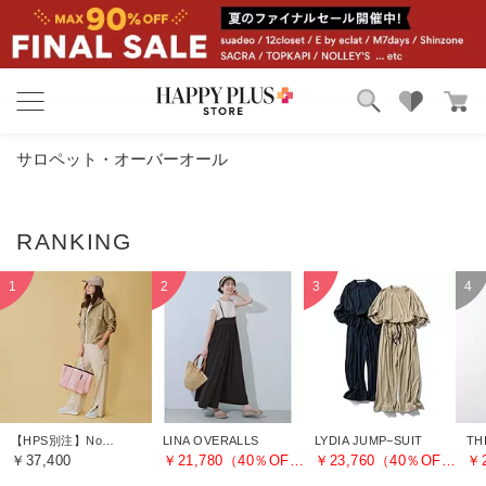
ブランド
ランキング
サロペット・オーバーオール
カテゴリ
特集
雑誌掲載アイテム
お気に入り
【HPS別注】Nomad
LINA OVERALLS
LYDIA JUMP−SUIT
￥37,400
￥21,780（40％OFF）
￥23,760（40％OFF）