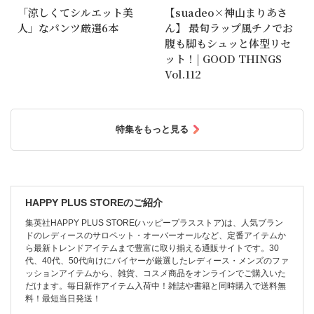
「涼しくてシルエット美
【suadeo×神山まりあさ
人」なパンツ厳選6本
ん】 最旬ラップ風チノでお
腹も脚もシュッと体型リセ
ット！| GOOD THINGS
Vol.112
特集をもっと見る
HAPPY PLUS STOREのご紹介
集英社HAPPY PLUS STORE(ハッピープラスストア)は、人気ブラン
ドのレディースのサロペット・オーバーオールなど、定番アイテムか
ら最新トレンドアイテムまで豊富に取り揃える通販サイトです。30
代、40代、50代向けにバイヤーが厳選したレディース・メンズのファ
ッションアイテムから、雑貨、コスメ商品をオンラインでご購入いた
だけます。毎日新作アイテム入荷中！雑誌や書籍と同時購入で送料無
料！最短当日発送！