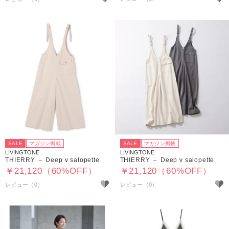
SALE
マガジン掲載
SALE
マガジン掲載
LIVINGTONE
LIVINGTONE
THIERRY － Deep v salopette
THIERRY － Deep v salopette
￥21,120（60%OFF）
￥21,120（60%OFF）