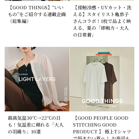
【GOOD THINGS】“いい
【接触冷感・UVカット・洗
もの”をご紹介する連載企画
える】スタイリスト亀恭子
《総集編》
さんコラボ！1枚で品よく映
える、夏の「即戦力・大人
の日常着」
最高気温30℃→22℃の日
【GOOD PEOPLE GOOD
も！気温差に頼れる「大人
STITCHING GOOD
の羽織り」10選
PRODUCT 】 極上Tシャツ
で悩まない夏へ！ お寿司も