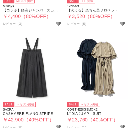
SALE
Marisol 掲載
SALE
LEE 掲載
M7days
12closet
【コラボ】腰高ジャンパースカート
【洗える】楽ちん美サロペット
￥4,400（80%OFF）
￥3,520（80%OFF）
レビュー（3）
レビュー（5）
SALE
マガジン掲載
SALE
マガジン掲載
SACRA
COGTHEBIGSMOKE
CASHMERE FLANO STRIPE
LYDIA JUMP－SUIT
￥42,900（40%OFF）
￥23,760（40%OFF）
レビュー（1）