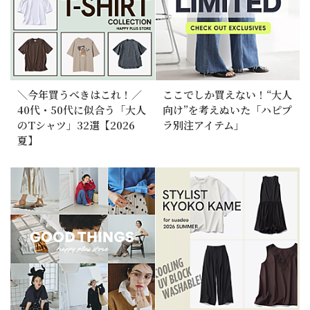
＼今年買うべきはこれ！／
ここでしか買えない！“大人
40代・50代に似合う「大人
向け”を考えぬいた「ハピプ
のTシャツ」32選【2026
ラ別注アイテム」
夏】