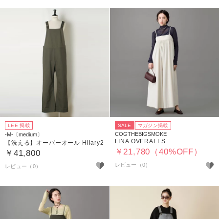
LEE 掲載
SALE
マガジン掲載
COGTHEBIGSMOKE
-M-〔medium〕
LINA OVERALLS
【洗える】オーバーオール Hilary2
￥21,780（40%OFF）
￥41,800