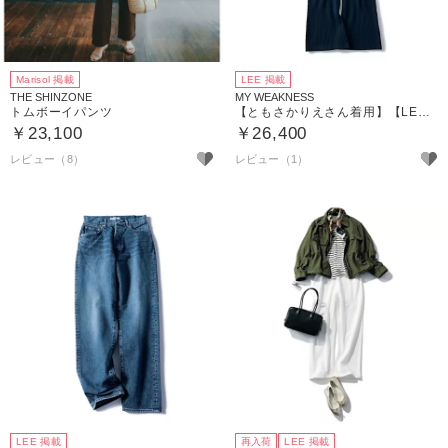
Marisol 掲載
LEE 掲載
THE SHINZONE
MY WEAKNESS
トムボーイパンツ
【ともさかりえさん着用】【LEE別注】【洗える】River Pants （ニットパンツ）
￥23,100
￥26,400
レビュー（8）
レビュー（1）
LEE 掲載
再入荷
LEE 掲載