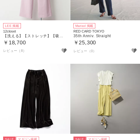
LEE 掲載
Marisol 掲載
12closet
RED CARD TOKYO
【洗える】【ストレッチ】【吸水速乾】【UVカット】【透けにくい】多機能ザ・エブリバディパンツ
35th Anniv. Straight
￥18,700
￥25,300
レビュー（8）
SALE
マガジン掲載
SALE
マガジン掲載