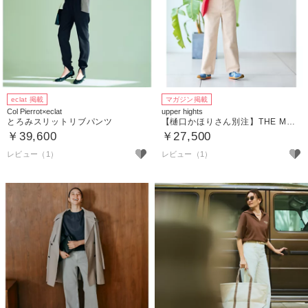
eclat 掲載
マガジン掲載
Col Pierrot×eclat
upper hights
とろみスリットリブパンツ
【樋口かほりさん別注】THE MOSS （DENIM）
￥39,600
￥27,500
レビュー（1）
レビュー（1）