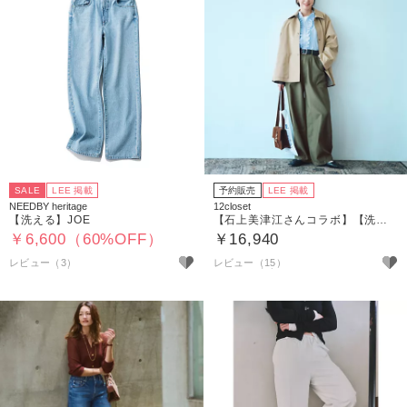
SALE
LEE 掲載
予約販売
LEE 掲載
NEEDBY heritage
12closet
【洗える】JOE
【石上美津江さんコラボ】【洗える】カーヴィパンツ
￥6,600（60%OFF）
￥16,940
レビュー（3）
レビュー（15）