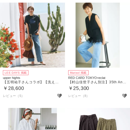
LEE DAYS 掲載
Marisol 掲載
upper hights
RED CARD TOKYO×eclat
【五明祐子さんコラボ】【洗える】THE OLIVIA
【村山佳世子さん別注】35th Anniversary Wide
￥28,600
￥25,300
レビュー（5）
レビュー（8）