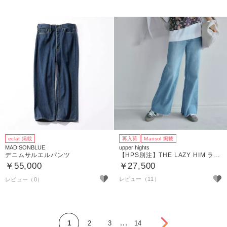
eclat 掲載
再入荷
Marisol 掲載
MADISONBLUE
upper hights
デニムサルエルパンツ
【HPS別注】THE LAZY HIM ライトデニム
￥55,000
￥27,500
レビュー（11）
次へ
…
1
2
3
14