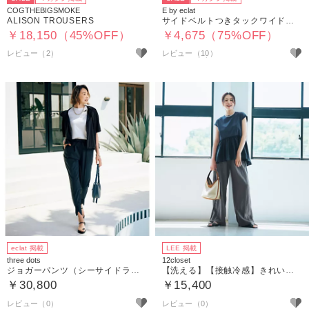
COGTHEBIGSMOKE
E by eclat
ALISON TROUSERS
サイドベルトつきタックワイドパンツ
￥18,150（45%OFF）
￥4,675（75%OFF）
レビュー（2）
レビュー（10）
eclat 掲載
LEE 掲載
three dots
12closet
ジョガーパンツ（シーサイドライン）
【洗える】【接触冷感】きれいめサイドラインパンツ
￥30,800
￥15,400