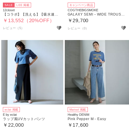
SALE
LEE 掲載
キャンペーン商品
12closet
COGTHEBIGSMOKE
【コラボ】【洗える】【吸水速乾】【UVカット】 NEWバルーンパンツ
GALAXY SEMI－WIDE TROUSERS
￥13,552（20%OFF）
￥29,700
レビュー（5）
eclat 掲載
Marisol 掲載
E by eclat
Healthy DENIM
ラップ風UVカットパンツ
Pink Pepper M－Easy
￥22,000
￥17,600