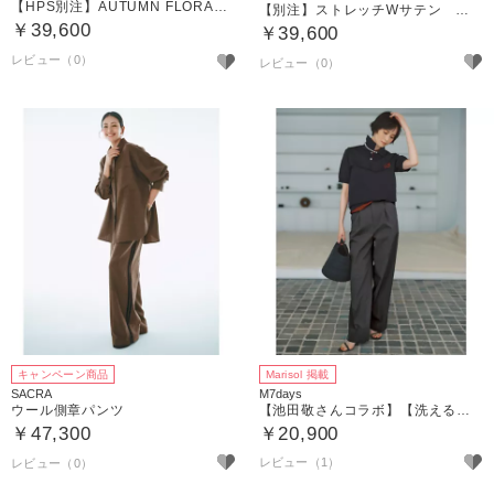
【HPS別注】AUTUMN FLORAパンツ
【別注】ストレッチWサテン リラクシーイージートラウザーズ
￥39,600
￥39,600
キャンペーン商品
Marisol 掲載
SACRA
M7days
ウール側章パンツ
【池田敬さんコラボ】【洗える】美脚ストレートパンツ
￥47,300
￥20,900
レビュー（1）