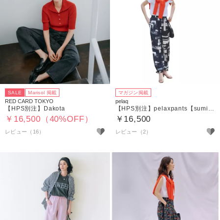
SALE
Marisol 掲載
マガジン掲載
RED CARD TOKYO
pelaq
【HPS別注】Dakota
【HPS別注】pelaxpants【sumie－white】ペチコート付
￥16,500（40%OFF）
￥16,500
レビュー（16）
レビュー（2）