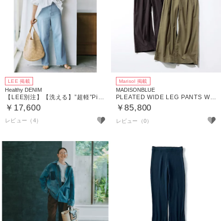
LEE 掲載
Marisol 掲載
Healthy DENIM
MADISONBLUE
【LEE別注】【洗える】”超軽”Pink Pepper
PLEATED WIDE LEG PANTS W／O
￥17,600
￥85,800
レビュー（4）