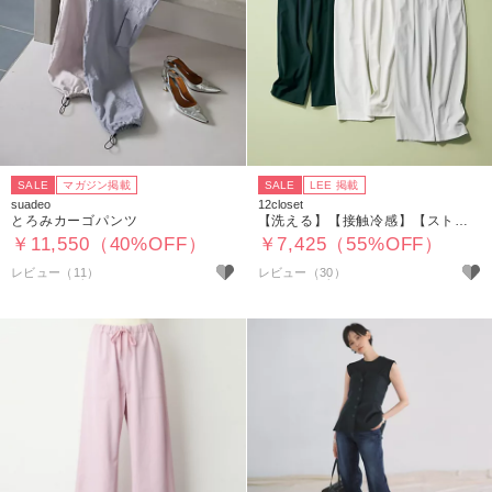
SALE
マガジン掲載
SALE
LEE 掲載
suadeo
12closet
とろみカーゴパンツ
【洗える】【接触冷感】【ストレッチ】【シワになりにくい】【透けにくい】ストレッチ＆シワになりにくいドライ素材のタックパンツ
￥11,550（40%OFF）
￥7,425（55%OFF）
レビュー（11）
レビュー（30）