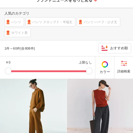
人気のカテゴリ
パンツ
パンツ クロップド・半端丈
パンツ ハーフ・ひざ丈
ホワイト系
おすすめ順
1件～60件[全808件]
￥
0
上限なし
カラー