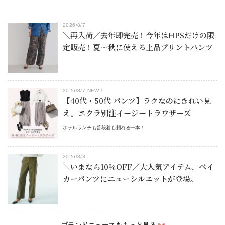
2026/8/7
＼再入荷／去年即完売！今年はHPSだけの限
定販売！夏～秋に使える上品プリントパンツ
2026/8/7 NEW！
【40代・50代 パンツ】ラクなのにきれい見
え。エクラ別注イージートラウザーズ
ホテルランチも普段着も頼れる一本！
2026/8/3
＼いまなら10％OFF／大人気アイテム、ベイ
カーパンツにニューシルエットが登場。