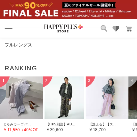
ブランド
ランキング
フルレングス
カテゴリ
特集
雑誌掲載アイテム
お気に入り
とろみカーゴパンツ
【HPS別注】AUTUMN FLORAパンツ
【洗える】【ストレッチ】【吸水速乾】【UVカット】【透けにくい】多機能ザ・エブリバディパンツ
￥11,550（40％OFF）
￥39,600
￥18,700
￥3