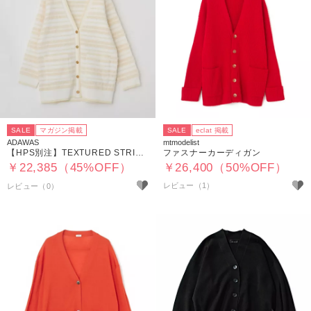
SALE
マガジン掲載
SALE
eclat 掲載
ADAWAS
mtmodelist
【HPS別注】TEXTURED STRIPE CARDIGAN
ファスナーカーディガン
￥22,385（45%OFF）
￥26,400（50%OFF）
レビュー（1）