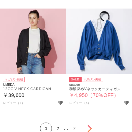
マガジン掲載
SALE
マガジン掲載
UMEDA
suadeo
12GG V NECK CARDIGAN
和紙深めVネックカーディガン
￥39,600
￥4,950（70%OFF）
レビュー（1）
レビュー（4）
次へ
…
1
2
2