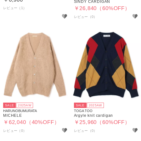
SINDY CARDIGAN
￥26,840（60%OFF）
レビュー（1）
SALE
2025AW
SALE
2025AW
HARUNOBUMURATA
TOGA TOO
MICHELE
Argyle knit cardigan
￥62,040（40%OFF）
￥25,960（60%OFF）