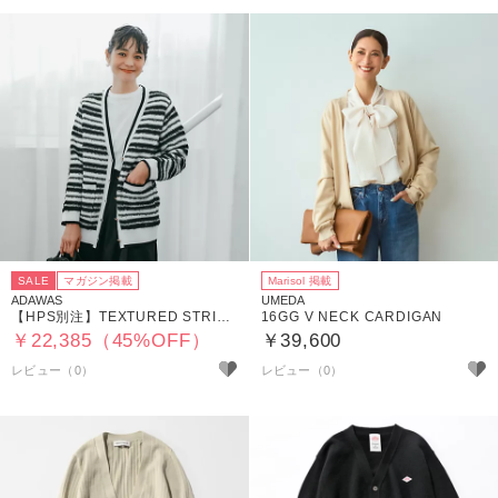
SALE
マガジン掲載
Marisol 掲載
ADAWAS
UMEDA
【HPS別注】TEXTURED STRIPE CARDIGAN
16GG V NECK CARDIGAN
￥22,385（45%OFF）
￥39,600