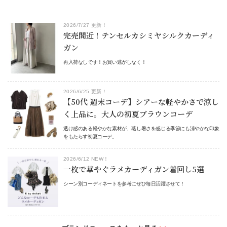
2026/7/27 更新！
完売間近！テンセルカシミヤシルクカーディ
ガン
再入荷なしです！お買い逃がしなく！
2026/6/25 更新！
【50代 週末コーデ】シアーな軽やかさで涼し
く上品に。大人の初夏ブラウンコーデ
透け感のある軽やかな素材が、蒸し暑さを感じる季節にも涼やかな印象
をもたらす初夏コーデ。
2026/6/12 NEW！
一枚で華やぐラメカーディガン着回し5選
シーン別コーディネートを参考にぜひ毎日活躍させて！