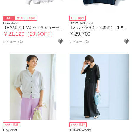
SALE
マガジン掲載
LEE 掲載
three dots
MY WEAKNESS
【HPS別注】Vネックラメカーディガン
【ともさかりえさん着用】【LEE別注】【洗える】Rowan Cardigan （ニットカーディガン）
￥21,120（20%OFF）
￥29,700
レビュー（1）
レビュー（2）
eclat 掲載
eclat 掲載
E by eclat
ADAWAS×eclat