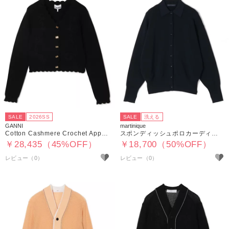
SALE
2026SS
SALE
洗える
GANNI
martinique
Cotton Cashmere Crochet Applique Cardigan
スポンディッシュポロカーディガン
￥28,435（45%OFF）
￥18,700（50%OFF）