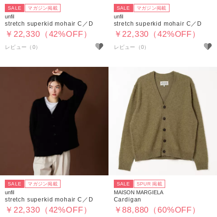
SALE
マガジン掲載
SALE
マガジン掲載
unfil
unfil
stretch superkid mohair C／D
stretch superkid mohair C／D
￥22,330（42%OFF）
￥22,330（42%OFF）
SALE
マガジン掲載
SALE
SPUR 掲載
unfil
MAISON MARGIELA
stretch superkid mohair C／D
Cardigan
￥22,330（42%OFF）
￥88,880（60%OFF）