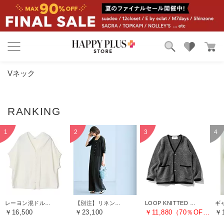
ブランド
ランキング
Vネック
カテゴリ
特集
雑誌掲載アイテム
お気に入り
レーヨン混ドルマンカーディガン
【別注】リネン混シアーカーディガン
LOOP KNITTED JACKET
￥16,500
￥23,100
￥11,880（70％OFF）
￥1