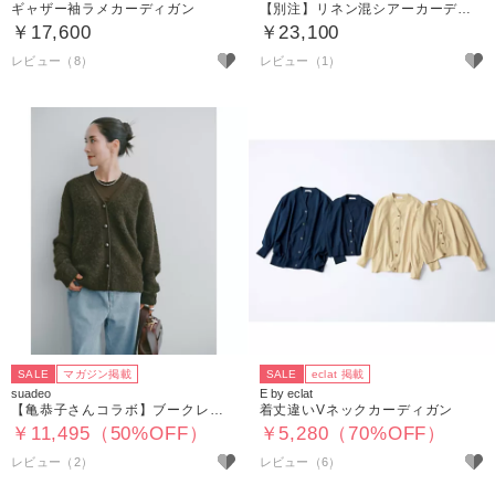
ギャザー袖ラメカーディガン
【別注】リネン混シアーカーディガン
￥17,600
￥23,100
レビュー（8）
レビュー（1）
SALE
マガジン掲載
SALE
eclat 掲載
suadeo
E by eclat
【亀恭子さんコラボ】ブークレーニットカーディガン
着丈違いVネックカーディガン
￥11,495（50%OFF）
￥5,280（70%OFF）
レビュー（2）
レビュー（6）