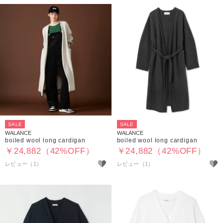
SALE
SALE
WALANCE
WALANCE
boiled wool long cardigan
boiled wool long cardigan
￥24,882（42%OFF）
￥24,882（42%OFF）
レビュー（1）
レビュー（1）