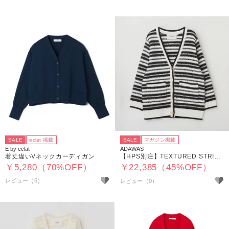
SALE
eclat 掲載
SALE
マガジン掲載
E by eclat
ADAWAS
着丈違いVネックカーディガン
【HPS別注】TEXTURED STRIPE CARDIGAN
￥5,280（70%OFF）
￥22,385（45%OFF）
レビュー（6）