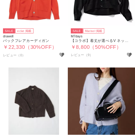
SALE
eclat 掲載
SALE
Marisol 掲載
drawell
M7days
バックフレアカーディガン
【コラボ】着丈が選べるV ネックカーディガン
￥22,330（30%OFF）
￥8,800（50%OFF）
レビュー（9）