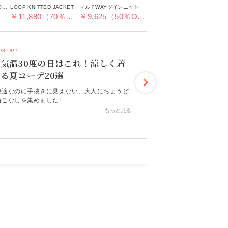
【HPS別注】SHEER LONG SLEEVES CARDIGAN
LOOP KNITTED JACKET
マルチWAYツインニット
￥11,880（70％OFF）
￥9,625（50％OFF）
7/8 UP！
気温30度の日はこれ！涼しく着
る夏コーデ20選
快適なのに手抜きに見えない、大人にちょうど
着こなしを集めました!
もっと見る