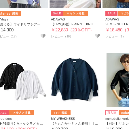
SALE
SALE
7days
ADAWAS
ADAWAS
【洗える】ワイドリブシアーカーディガン
【HPS別注】FRINGE KNIT CARDIGAN
SEMI－SHEER
14,300
￥22,880（20％OFF）
￥18,480（
ビュー（17）
レビュー（19）
レビュー（1）
SALE
再入荷
ree dots
MY WEAKNESS
mtmodelist×ecl
【HPS別注】Vネックラメカーディガン
【ともさかりえさん着用】【LEE別注】【洗える】Rowan Cardigan （ニットカーディガン）
【別注】リネン