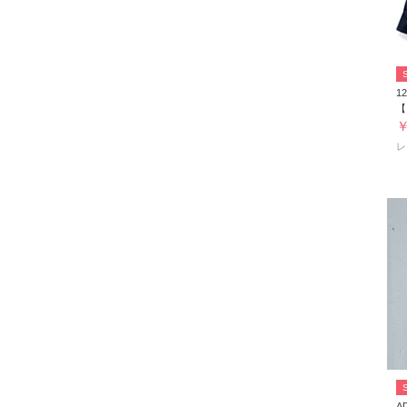
12
￥
レ
A