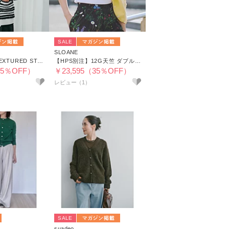
SALE
SLOANE
【HPS別注】TEXTURED STRIPE CARDIGAN
【HPS別注】12G天竺 ダブルフェイス クルーネック カーディガン
45％OFF）
￥23,595（35％OFF）
レビュー（1）
SALE
suadeo