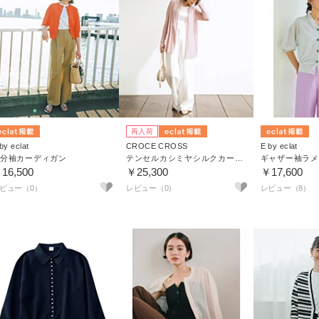
テム
この夏、大人を素敵に見せるネイビーアイテムを集
1
6
再入荷
by eclat
CROCE CROSS
E by eclat
分袖カーディガン
テンセルカシミヤシルクカーディガン
ギャザー袖ラメ
16,500
￥25,300
￥17,600
レビュー（8）