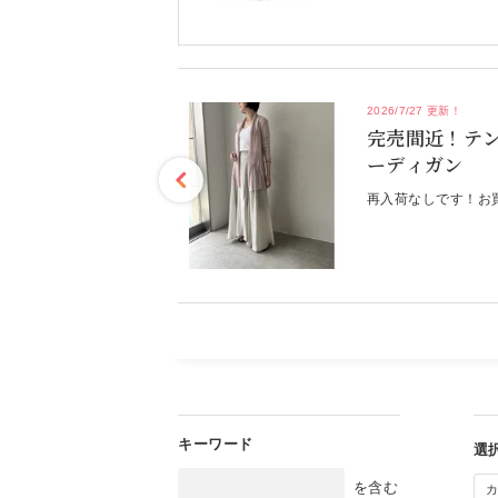
2026/7/27 更新！
ログ
完売間近！テ
ーディガン
旬の着こなしをご提案！
もっと見る
再入荷なしです！お
を含む