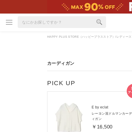
HAPPY PLUS STORE（ハッピープラスストア）
レディース
ブランド
カテゴリ
カーディガン
雑誌掲載アイテム
お気に入り
ランキング
特集
E by eclat
レーヨン混ドルマンカー
雑誌･書籍(一緒に買うと送料無料)
ィガン
定期購読
￥16,500