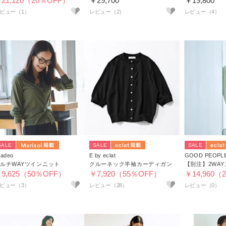
21,120（20％OFF）
￥29,700
￥19,800
ビュー（1）
レビュー（2）
レビュー（4）
SALE
SALE
SALE
uadeo
E by eclat
ルチWAYツインニット
クルーネック半袖カーディガン
9,625（50％OFF）
￥7,920（55％OFF）
￥14,960（
ビュー（3）
レビュー（28）
2026/8/4 NEW！
やっぱり頼れる。大人を素敵に見せる