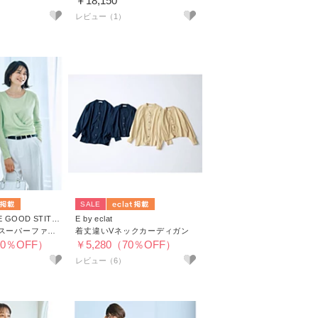
￥18,150
レビュー（1）
SALE
GOOD PEOPLE GOOD STITCHING GOOD PRODUCT×eclat
E by eclat
【別注】2WAYスーパーファインリブカーディガン
着丈違いVネックカーディガン
20％OFF）
￥5,280（70％OFF）
レビュー（6）
夏のネイビーアイ