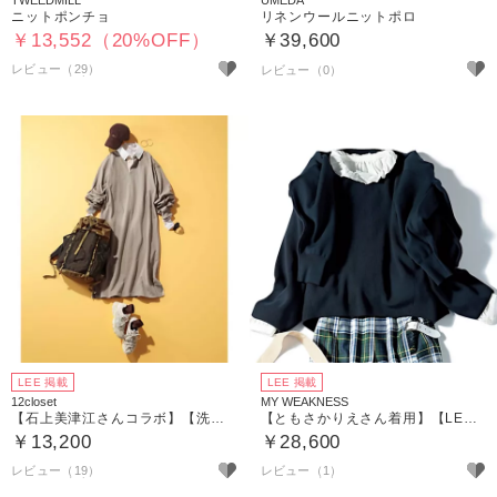
ニットポンチョ
リネンウールニットポロ
￥13,552（20%OFF）
￥39,600
レビュー（29）
LEE 掲載
LEE 掲載
12closet
MY WEAKNESS
【石上美津江さんコラボ】【洗える】すっきり見えハイネックニット
【ともさかりえさん着用】【LEE別注】【洗える】Rowan Pull Over （プルオーバーニット）
￥13,200
￥28,600
レビュー（19）
レビュー（1）