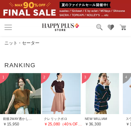
ブランド
ランキング
ニット・セーター
カテゴリ
特集
雑誌掲載アイテム
お気に入り
前後2WAY透かし編みノースリーブニット
クレリックポロ
NEW WILLIAM
￥15,950
￥25,080（40％OFF）
￥36,300
￥1