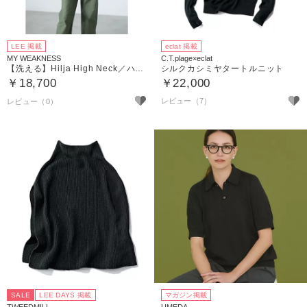
LEE 掲載
eclat 掲載
MY WEAKNESS
C.T.plage×eclat
【洗える】Hilja High Neck／ハイネックニット
シルクカシミヤタートルニット
￥18,700
￥22,000
レビュー（7）
SALE
LEE DAYS 掲載
マガジン掲載
TWEEDMILL
UMEDA