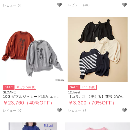
レビュー（40）
SALE
マガジン掲載
SALE
LEE 掲載
SLOANE
12closet
10G ダブルジャカード編み エクストラファインメリノウール MICKEY MOUSE／クルーネック
【コラボ】【洗える】前後２WAYスクエア リブタンクニット
￥23,760（40%OFF）
￥3,300（70%OFF）
レビュー（1）