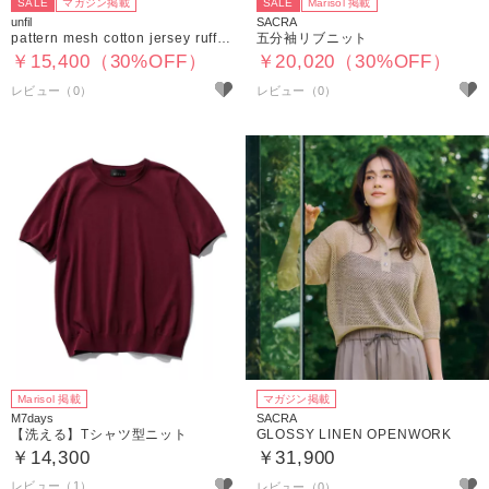
SALE
マガジン掲載
SALE
Marisol 掲載
unfil
SACRA
pattern mesh cotton jersey ruffled sleeveless top
五分袖リブニット
￥15,400（30%OFF）
￥20,020（30%OFF）
Marisol 掲載
マガジン掲載
M7days
SACRA
【洗える】Tシャツ型ニット
GLOSSY LINEN OPENWORK
￥14,300
￥31,900
レビュー（1）