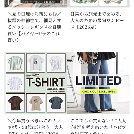
＼夏の日焼け対策にも◎／
日常から旅先までを彩る、
抜群の伸縮性で、細見えす
大人のための最旬ワンピー
るメッシュレギンスを自腹
ス【2026夏】
買い【バイヤーP子のこれ
買い】
＼今年買うべきはこれ！／
ここでしか買えない！“大人
40代・50代に似合う「大人
向け”を考えぬいた「ハピプ
のTシャツ」32選【2026
ラ別注アイテム」