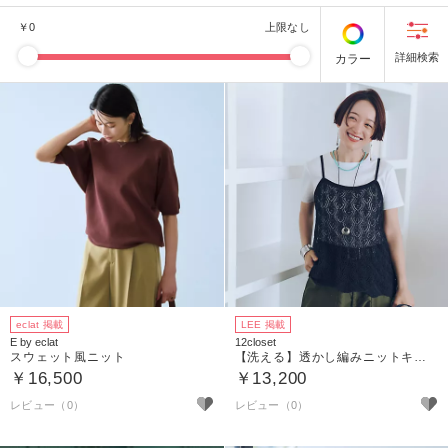
￥
0
上限なし
カラー
eclat 掲載
LEE 掲載
E by eclat
12closet
スウェット風ニット
【洗える】透かし編みニットキャミソール
￥16,500
￥13,200