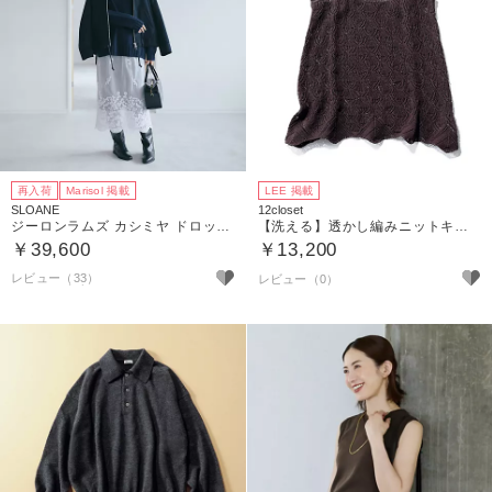
再入荷
Marisol 掲載
LEE 掲載
SLOANE
12closet
ジーロンラムズ カシミヤ ドロップショルダー
【洗える】透かし編みニットキャミソール
￥39,600
￥13,200
レビュー（33）