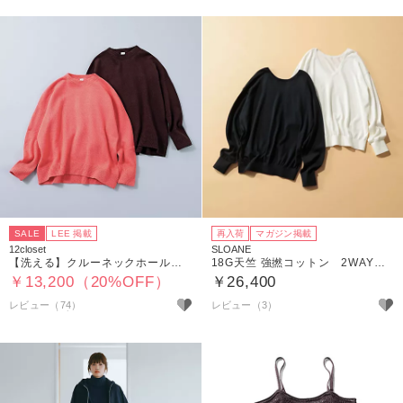
SALE
LEE 掲載
再入荷
マガジン掲載
12closet
SLOANE
【洗える】クルーネックホールガーメントニット
18G天竺 強撚コットン 2WAYプルオーバー
￥13,200（20%OFF）
￥26,400
レビュー（74）
レビュー（3）