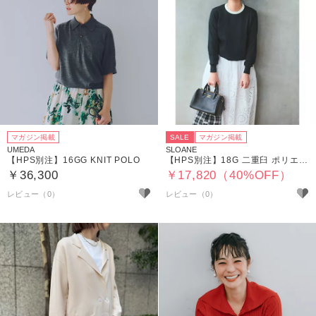
マガジン掲載
SALE
マガジン掲載
UMEDA
SLOANE
【HPS別注】16GG KNIT POLO
【HPS別注】18G 二重臼 ポリエステル×キュプラ×コットン クルーネック
￥36,300
￥17,820（40%OFF）