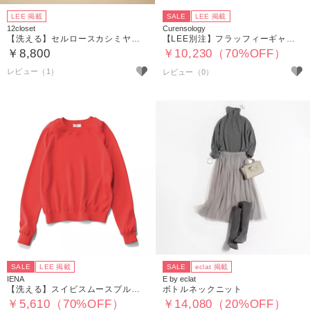
LEE 掲載
SALE
LEE 掲載
12closet
Curensology
【洗える】セルロースカシミヤタートル
【LEE別注】フラッフィーギャザーニットプルオーバー
￥8,800
￥10,230（70%OFF）
レビュー（1）
SALE
LEE 掲載
SALE
eclat 掲載
IENA
E by eclat
【洗える】スイビスムースプルオーバー
ボトルネックニット
￥5,610（70%OFF）
￥14,080（20%OFF）