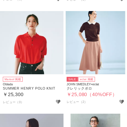
Marisol 掲載
SALE
eclat 掲載
Oblada
JOHN SMEDLEY×eclat
SUMMER HENRY POLO KNIT
クレリックポロ
￥25,300
￥25,080（40%OFF）
レビュー（2）