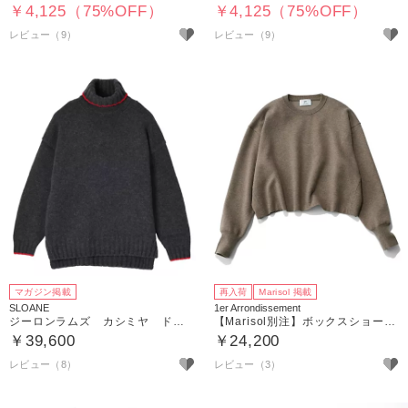
￥4,125（75%OFF）
￥4,125（75%OFF）
レビュー（9）
レビュー（9）
マガジン掲載
再入荷
Marisol 掲載
SLOANE
1er Arrondissement
ジーロンラムズ カシミヤ ドロップショルダー
【Marisol別注】ボックスショートニットプルオーバー
￥39,600
￥24,200
レビュー（8）
レビュー（3）