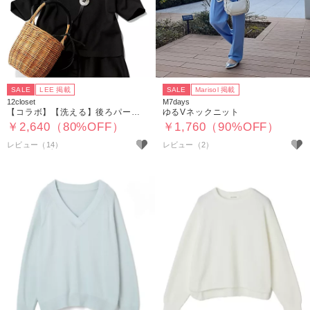
SALE
LEE 掲載
SALE
Marisol 掲載
12closet
M7days
【コラボ】【洗える】後ろパールボタンモックネックニット
ゆるVネックニット
￥2,640（80%OFF）
￥1,760（90%OFF）
レビュー（14）
レビュー（2）