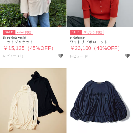
SALE
eclat 掲載
SALE
マガジン掲載
three dots×eclat
endalence
ニットジャケット
ワイドリブポロニット
￥15,125（45%OFF）
￥23,100（40%OFF）
レビュー（1）