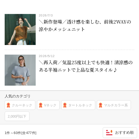
2026/7/3
＼新作登場／透け感を楽しむ、前後2WAYの
涼やかメッシュニット
2026/5/12
＼再入荷／気温25度以上でも快適！清涼感の
ある半袖ニットで上品な夏スタイル♪
人気のカテゴリ
クルーネック
Vネック
タートルネック
マルチカラー系
2,000円以下
おすすめ順
1件～60件[全477件]