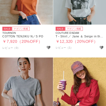
SALE
マガジン掲載
SALE
マガジン掲載
TOURNON
COUTURE D’ADAM
COTTON TENJIKU N／S PO
T－Shirt ／ Jane ＆ Serge in the Taxi （Monochrome）
￥7,920（20%OFF）
￥12,320（20%OFF）
レビュー（1）