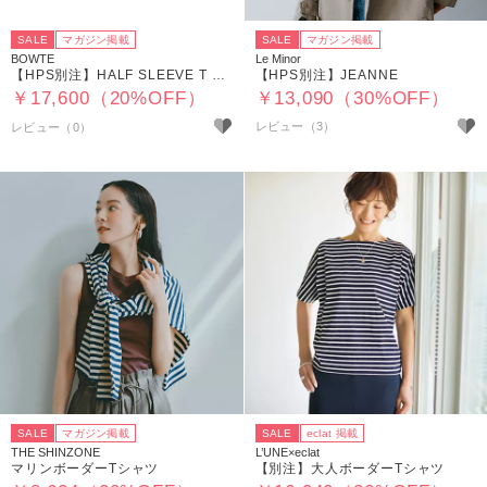
SALE
マガジン掲載
SALE
マガジン掲載
BOWTE
Le Minor
【HPS別注】HALF SLEEVE T SHIRTS
【HPS別注】JEANNE
￥17,600（20%OFF）
￥13,090（30%OFF）
レビュー（3）
SALE
マガジン掲載
SALE
eclat 掲載
THE SHINZONE
L’UNE×eclat
マリンボーダーTシャツ
【別注】大人ボーダーTシャツ