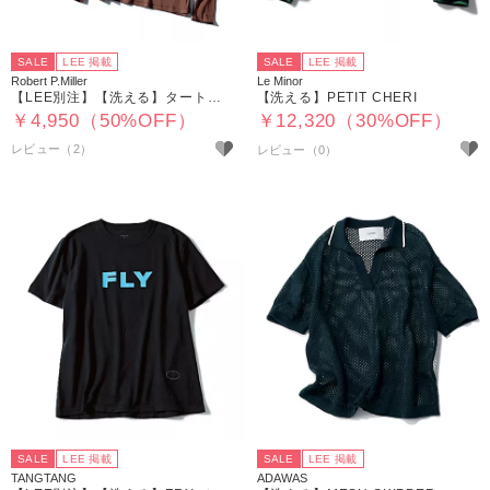
SALE
LEE 掲載
SALE
LEE 掲載
Robert P.Miller
Le Minor
【LEE別注】【洗える】タートルネック＋プルオーバーセット
【洗える】PETIT CHERI
￥4,950（50%OFF）
￥12,320（30%OFF）
レビュー（2）
SALE
LEE 掲載
SALE
LEE 掲載
TANGTANG
ADAWAS