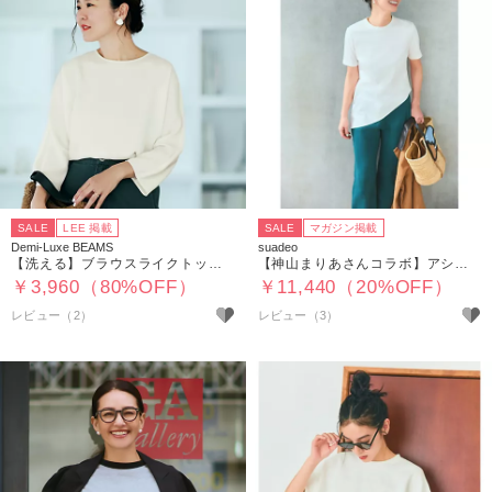
SALE
LEE 掲載
SALE
マガジン掲載
Demi-Luxe BEAMS
suadeo
【洗える】ブラウスライクトップス.M
【神山まりあさんコラボ】アシンメトリーTシャツ
￥3,960（80%OFF）
￥11,440（20%OFF）
レビュー（2）
レビュー（3）