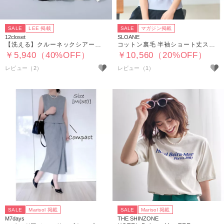
SALE
LEE 掲載
SALE
マガジン掲載
12closet
SLOANE
【洗える】クルーネックシアーカットソー
コットン裏毛 半袖ショート丈スウェット
￥5,940（40%OFF）
￥10,560（20%OFF）
レビュー（2）
レビュー（1）
SALE
Marisol 掲載
SALE
Marisol 掲載
M7days
THE SHINZONE