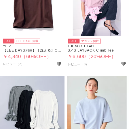
SALE
LEE DAYS 掲載
SALE
マガジン掲載
YLEVE
THE NORTH FACE
【LEE DAYS別注】【洗える】ORGANIC COTTON BIO N/S
S／S LAYBACK Climb Tee
￥4,840（60%OFF）
￥6,600（20%OFF）
レビュー（2）