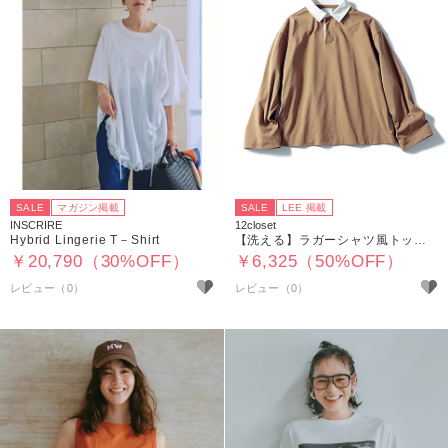
SALE
マガジン掲載
SALE
LEE 掲載
INSCRIRE
12closet
Hybrid Lingerie T－Shirt
【洗える】ラガーシャツ風トップス
￥20,790（30%OFF）
￥6,325（50%OFF）