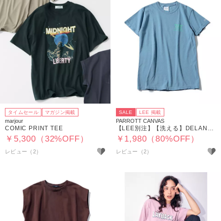
タイムセール
マガジン掲載
SALE
LEE 掲載
marjour
PARROTT CANVAS
COMIC PRINT TEE
【LEE別注】【洗える】DELAND HOTEL S／S T－SHIRT
￥5,300（32%OFF）
￥1,980（80%OFF）
レビュー（2）
レビュー（2）