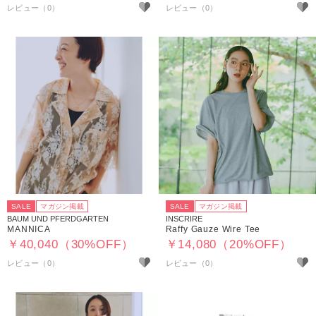
SALE
マガジン掲載
SALE
マガジン掲載
BAUM UND PFERDGARTEN
INSCRIRE
MANNICA
Raffy Gauze Wire Tee
￥40,040（30%OFF）
￥14,080（20%OFF）