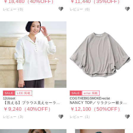
￥18,480（40%OFF）
￥11,440（35%OFF）
SALE
LEE 掲載
SALE
eclat 掲載
12closet
COGTHEBIGSMOKE×eclat
【洗える】ブラウス見えセーラーカットソー
NANCY TOP／リラクシー裾タックスウェット
￥9,240（40%OFF）
￥12,100（50%OFF）
レビュー（3）
レビュー（1）