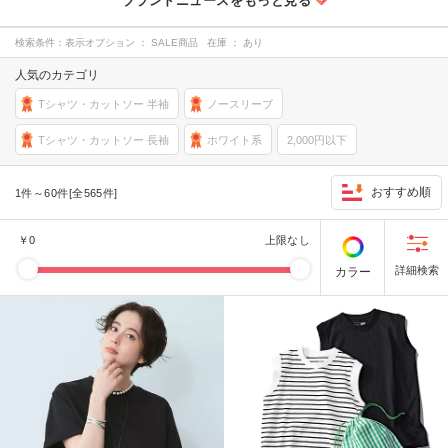
検索条件：
表示オプション ： SALE商品 在庫 ： あり
人気のカテゴリ
Tシャツ・カットソー 半袖
ノースリーブ
Tシャツ・カットソー 長袖
ホワイト系
2,000円以下
おすすめ順
1件～60件[全565件]
￥
0
上限なし
カラー