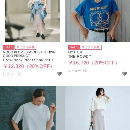
SALE
マガジン掲載
SALE
マガジン掲載
GOOD PEOPLE GOOD STITCHING
MOTHER
GOOD PRODUCT
THE ROWDY
Crew Neck Pleat Shoulder T
￥16,720（20%OFF）
￥12,320（20%OFF）