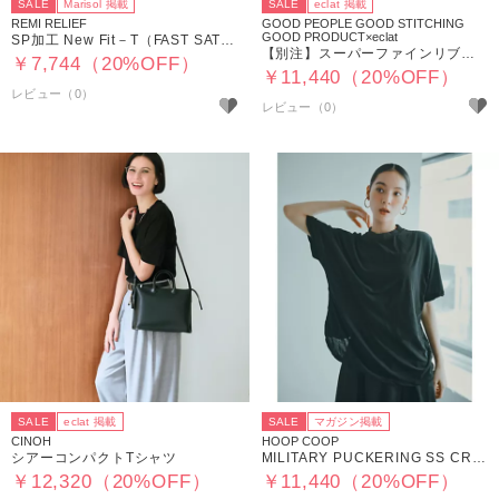
SALE
Marisol 掲載
SALE
eclat 掲載
REMI RELIEF
GOOD PEOPLE GOOD STITCHING
GOOD PRODUCT×eclat
SP加工 New Fit－T（FAST SATURDAY）
【別注】スーパーファインリブタンクトップ
￥7,744（20%OFF）
￥11,440（20%OFF）
SALE
eclat 掲載
SALE
マガジン掲載
CINOH
HOOP COOP
シアーコンパクトTシャツ
MILITARY PUCKERING SS CREW T UNISEX
￥12,320（20%OFF）
￥11,440（20%OFF）