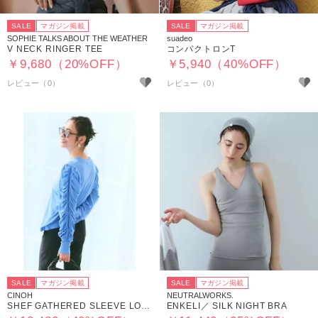
SALE
マガジン掲載
SALE
マガジン掲載
SOPHIE TALKS ABOUT THE WEATHER
suadeo
V NECK RINGER TEE
コンパクトロンT
￥9,680（20%OFF）
￥5,940（40%OFF）
SALE
マガジン掲載
SALE
マガジン掲載
CINOH
NEUTRALWORKS.
SHEF GATHERED SLEEVE LONG T SHIRT
ENKELI／ SILK NIGHT BRA