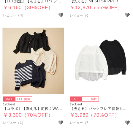
【LEE別注】【洗える】FRY ／ FLY TEE
【洗える】MESH SKIPPER
￥6,160（30%OFF）
￥12,870（55%OFF）
レビュー（3）
SALE
LEE 掲載
SALE
LEE 掲載
12closet
12closet
【コラボ】【洗える】前後２WAYスクエア リブタンクニット
【洗える】バックフレア切替カットソー
￥3,300（70%OFF）
￥3,960（70%OFF）
レビュー（1）
レビュー（7）