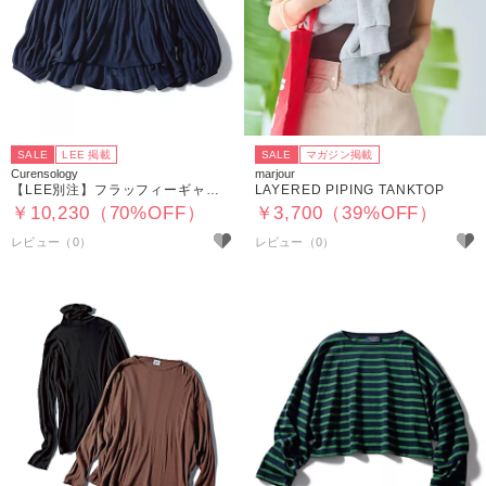
SALE
LEE 掲載
SALE
マガジン掲載
Curensology
marjour
【LEE別注】フラッフィーギャザーニットプルオーバー
LAYERED PIPING TANKTOP
￥10,230（70%OFF）
￥3,700（39%OFF）