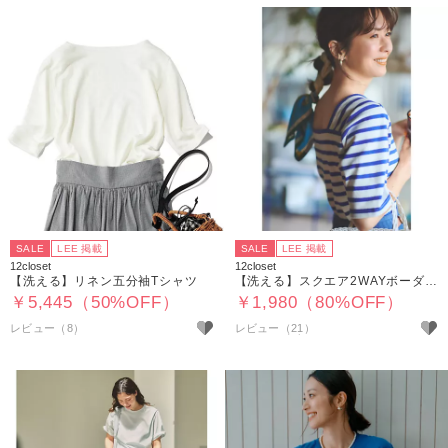
SALE
LEE 掲載
SALE
LEE 掲載
12closet
12closet
【洗える】リネン五分袖Tシャツ
【洗える】スクエア2WAYボーダーT
￥5,445（50%OFF）
￥1,980（80%OFF）
レビュー（8）
レビュー（21）