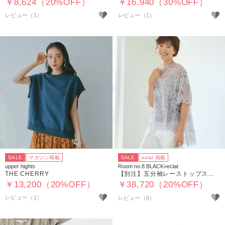
￥8,624（20%OFF）
￥16,940（30%OFF）
レビュー（1）
レビュー（1）
SALE
マガジン掲載
SALE
eclat 掲載
upper hights
Room no.8 BLACK×eclat
THE CHERRY
【別注】五分袖レーストップス（キャミソールつき）
￥13,200（20%OFF）
￥38,720（20%OFF）
レビュー（1）