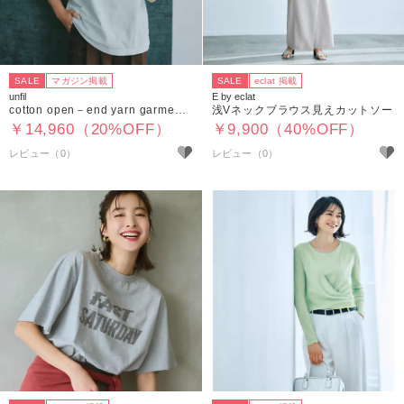
SALE
マガジン掲載
SALE
eclat 掲載
unfil
E by eclat
cotton open－end yarn garment dyeing relaxed－fit Tee
浅Vネックブラウス見えカットソー
￥14,960（20%OFF）
￥9,900（40%OFF）