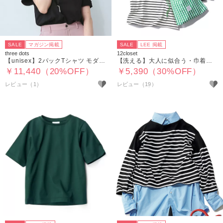
SALE
マガジン掲載
SALE
LEE 掲載
three dots
12closet
【unisex】2パックTシャツ モダンフィット
【洗える】大人に似合う・巾着つき USAコットンノースリーブTシャツ（2枚入り）
￥11,440（20%OFF）
￥5,390（30%OFF）
レビュー（1）
レビュー（19）