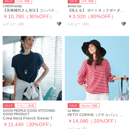
SALE
eclat 掲載
SALE
LEE 掲載
CINOH×eclat
Armor-lux
【宮崎桃代さん別注】コンパクトTシャツ
【洗える】 ボートネックボーダー クロップドトップス
￥10,780（30%OFF）
￥3,520（80%OFF）
レビュー（10）
レビュー（10）
SALE
マガジン掲載
SALE
Marisol 掲載
GOOD PEOPLE GOOD STITCHING
Le Minor
GOOD PRODUCT
PETIT COPAIN（プチコパン）ボーダーカットソー
Crew Neck French Sleeve T
￥14,080（20%OFF）
￥11,440（20%OFF）
レビュー（6）