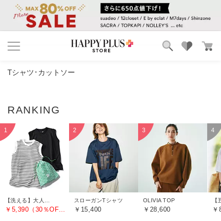
ブランド
ランキング
Tシャツ･カットソー
カテゴリ
特集
雑誌掲載アイテム
お気に入り
【洗える】大人に似合う・巾着つき USAコットンノースリーブTシャツ（2枚入り）
スローガンTシャツ
OLIVIA TOP
￥5,390（30％OFF）
￥15,400
￥28,600
￥8