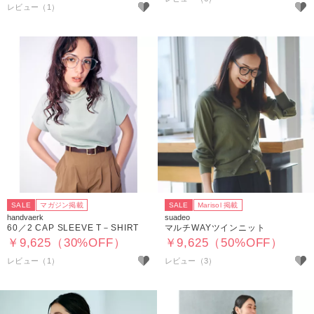
レビュー（1）
SALE
マガジン掲載
SALE
Marisol 掲載
handvaerk
suadeo
60／2 CAP SLEEVE T－SHIRT
マルチWAYツインニット
￥9,625（30%OFF）
￥9,625（50%OFF）
レビュー（1）
レビュー（3）