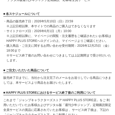
デジタル版週刊少年ジャンプ定期購読 応募者全員サービス
■ 各スケジュールについて
・商品の販売終了日：2026年5月10日（日）23:59
※上記日程以降、本サイトでの商品のご購入はできなくなります
・サイトクローズ日：2026年6月1日（月）10:00
※上記日程以降に、マイページの閲覧・注文履歴をご確認されたいお客様は
HAPPY PLUS STOREへログインの上、マイページよりご確認ください。
・購入商品・ご注文に関するお問い合わせ受付期間：2026年12月25日 （金）
18:00まで
※サービス終了後のお問い合わせにつきましては上記期間まで受け付けいた
します。
■ ご注文いただいた商品について
販売終了日までに、当社から注文完了のメールをお送りしている商品につきま
しては、本サービスより商品をお届けいたします。
■ HAPPY PLUS STOREにおけるサービス終了後のご利用について
これまで「ジャンプキャラクターズストア HAPPY PLUS STORE店」をご 利
用いただいていたお客様およびデジタル版「週刊少年ジャンプ」定期購読限定
全員サービスの賞品に応募されていたお客様は 、サービス終了後は、下記の
「ジャンプキャラクターズストア」をご利用ください。