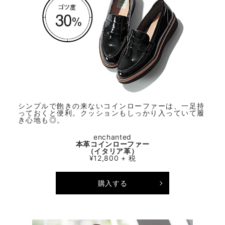
シンプルで飽きの来ないコインローファーは、一足持
っておくと便利。クッションもしっかり入っていて履
き心地も◎。
enchanted
本革コインローファー
（イタリア革）
¥12,800 + 税
購入する