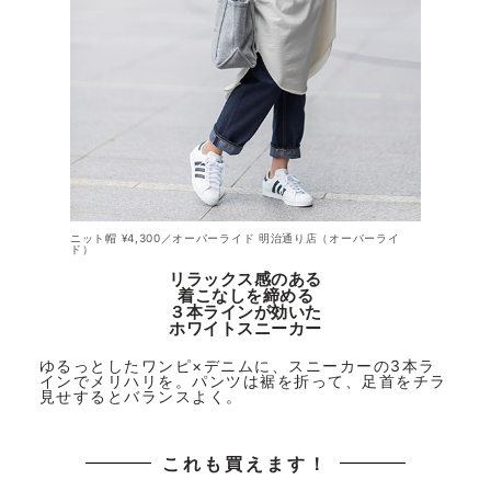
ニット帽 ¥4,300／オーバーライド 明治通り店（オーバーライ
ド）
リラックス感のある
着こなしを締める
３本ラインが効いた
ホワイトスニーカー
ゆるっとしたワンピ×デニムに、スニーカーの3本ラ
インでメリハリを。パンツは裾を折って、足首をチラ
見せするとバランスよく。
これも買えます！