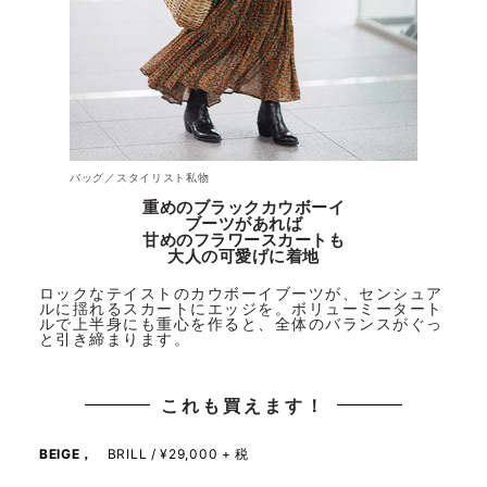
バッグ／スタイリスト私物
重めのブラックカウボーイ
ブーツがあれば
甘めのフラワースカートも
大人の可愛げに着地
ロックなテイストのカウボーイブーツが、センシュア
ルに揺れるスカートにエッジを。ボリューミータート
ルで上半身にも重心を作ると、全体のバランスがぐっ
と引き締まります。
これも買えます！
BEIGE，
BRILL / ¥29,000 + 税