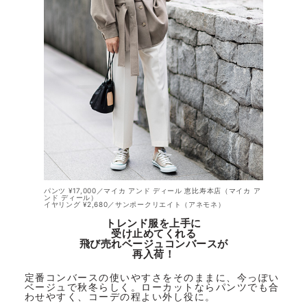
パンツ ¥17,000／マイカ アンド ディール 恵比寿本店（マイカ ア
ンド ディール）
イヤリング ¥2,680／サンポークリエイト（アネモネ）
トレンド服を上手に
受け止めてくれる
飛び売れベージュコンバースが
再入荷！
定番コンバースの使いやすさをそのままに、今っぽい
ベージュで秋冬らしく。ローカットならパンツでも合
わせやすく、コーデの程よい外し役に。