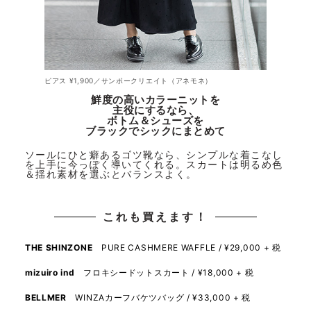
ピアス ¥1,900／サンポークリエイト（アネモネ）
鮮度の高いカラーニットを
主役にするなら、
ボトム＆シューズを
ブラックでシックにまとめて
ソールにひと癖あるゴツ靴なら、シンプルな着こなし
を上手に今っぽく導いてくれる。スカートは明るめ色
＆揺れ素材を選ぶとバランスよく。
これも買えます！
THE SHINZONE
PURE CASHMERE WAFFLE / ¥29,000 + 税
mizuiro ind
フロキシードットスカート / ¥18,000 + 税
BELLMER
WINZAカーフバケツバッグ / ¥33,000 + 税