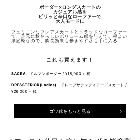
ボーダー×ロングスカートの
カジュアル感を
ピリッと辛口なローファーで
大人モードに
フェミニンなフレアスカートとトラッドなローファー
で、足元に秋冬らしいボリューム感を与えて。程よい
厚底靴なので、脚長効果も歩きやすさも手に入る！
これも買えます！
SACRA
ドルマンボーダー / ¥18,000 + 税
DRESSTERIOR(Ladies)
ドレープサテンティアードスカート /
¥26,000 + 税
ゴツ靴をもっと見る