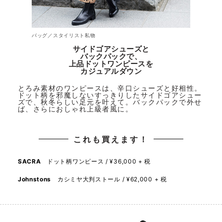
バッグ／スタイリスト私物
サイドゴアシューズと
バックパックで、
上品ドットワンピースを
カジュアルダウン
とろみ素材のワンピースは、辛口シューズと好相性。
ドット柄を邪魔しないすっきりしたサイドゴアシュー
ズで、秋冬らしい足元を叶えて。バックパックで外せ
ば、さらにおしゃれ上級者風に。
これも買えます！
SACRA
ドット柄ワンピース / ¥36,000 + 税
Johnstons
カシミヤ大判ストール / ¥62,000 + 税