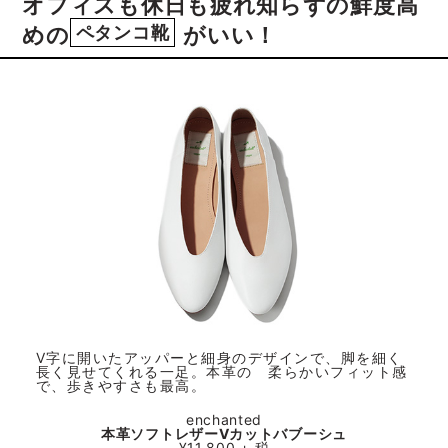
オフィスも休日も疲れ知らずの鮮度高
めの
ペタンコ靴
がいい！
V字に開いたアッパーと細身のデザインで、脚を細く
長く見せてくれる一足。本革の 柔らかいフィット感
で、歩きやすさも最高。
enchanted
本革ソフトレザーVカットバブーシュ
¥11,800 + 税