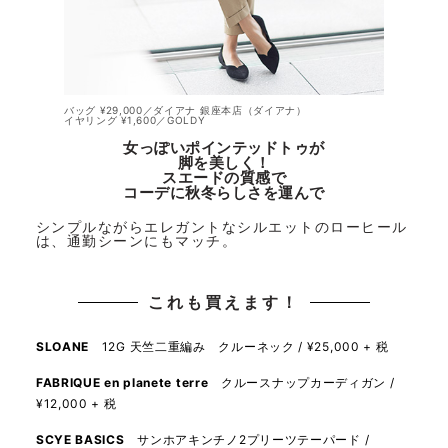
バッグ ¥29,000／ダイアナ 銀座本店（ダイアナ）
イヤリング ¥1,600／GOLDY
女っぽいポインテッドトゥが
脚を美しく！
スエードの質感で
コーデに秋冬らしさを運んで
シンプルながらエレガントなシルエットのローヒール
は、通勤シーンにもマッチ。
これも買えます！
SLOANE
12G 天竺二重編み クルーネック / ¥25,000 + 税
FABRIQUE en planete terre
クルースナップカーディガン /
¥12,000 + 税
SCYE BASICS
サンホアキンチノ2プリーツテーパード /