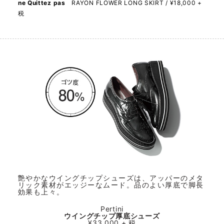
ne Quittez pas
RAYON FLOWER LONG SKIRT / ¥18,000 +
税
艶やかなウイングチップシューズは、アッパーのメタ
リック素材がエッジーなムード。品のよい厚底で脚長
効果も上々。
Pertini
ウイングチップ厚底シューズ
¥33,000 + 税