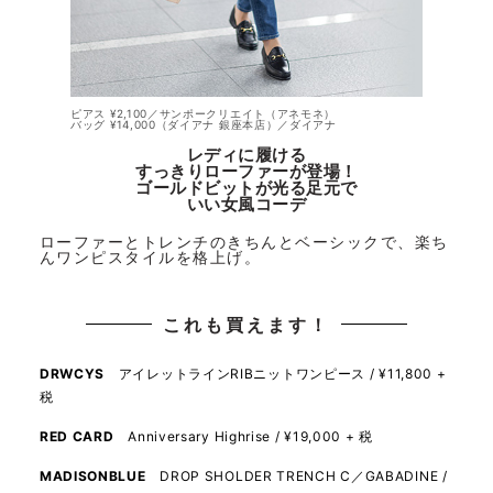
ピアス ¥2,100／サンポークリエイト（アネモネ）
バッグ ¥14,000（ダイアナ 銀座本店）／ダイアナ
レディに履ける
すっきりローファーが登場！
ゴールドビットが光る足元で
いい女風コーデ
ローファーとトレンチのきちんとベーシックで、楽ち
んワンピスタイルを格上げ。
これも買えます！
DRWCYS
アイレットラインRIBニットワンピース / ¥11,800 +
税
RED CARD
Anniversary Highrise / ¥19,000 + 税
MADISONBLUE
DROP SHOLDER TRENCH C／GABADINE /