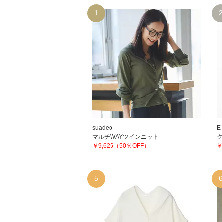
1
suadeo
E 
マルチWAYツインニット
￥9,625（50％OFF）
￥
5