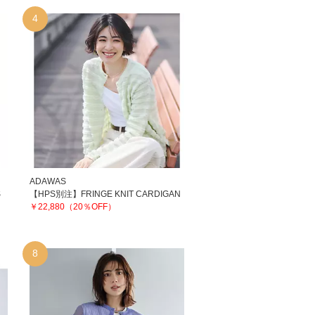
4
ADAWAS
S
【HPS別注】FRINGE KNIT CARDIGAN
￥22,880（20％OFF）
8