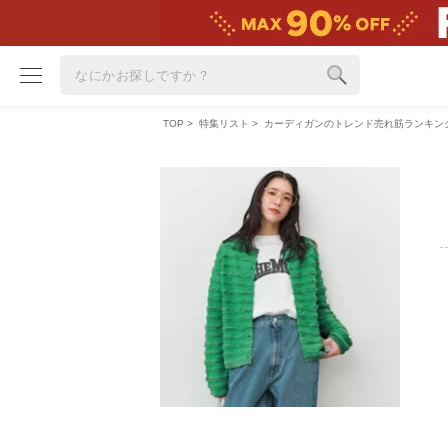
TOP
>
特集リスト
> カーディガンのトレンド売れ筋ランキン
ブランド
カテゴリ
雑誌掲載アイテム
お気に入り
ランキング
特集
雑誌･書籍(一緒に買うと送料無料)
定期購読