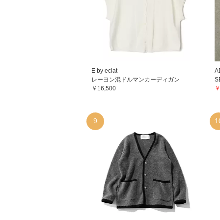
E by eclat
A
レーヨン混ドルマンカーディガン
S
￥16,500
￥
9
1