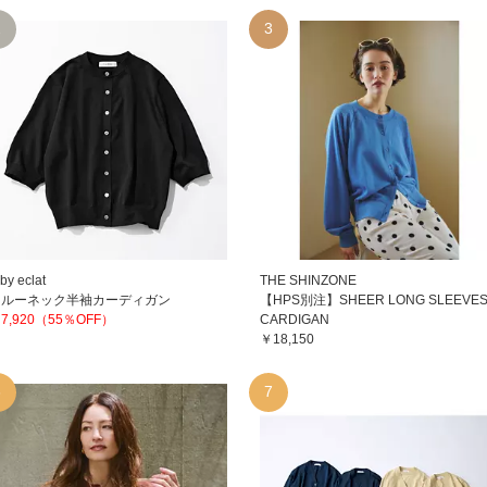
2
3
by eclat
THE SHINZONE
クルーネック半袖カーディガン
【HPS別注】SHEER LONG SLEEVE
7,920（55％OFF）
CARDIGAN
￥18,150
6
7