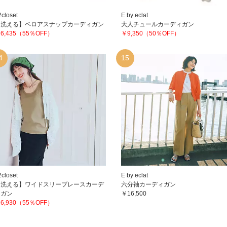
2closet
E by eclat
【洗える】ベロアスナップカーディガン
大人チュールカーディガン
6,435（55％OFF）
￥9,350（50％OFF）
4
15
2closet
E by eclat
【洗える】ワイドスリーブレースカーデ
六分袖カーディガン
ィガン
￥16,500
6,930（55％OFF）