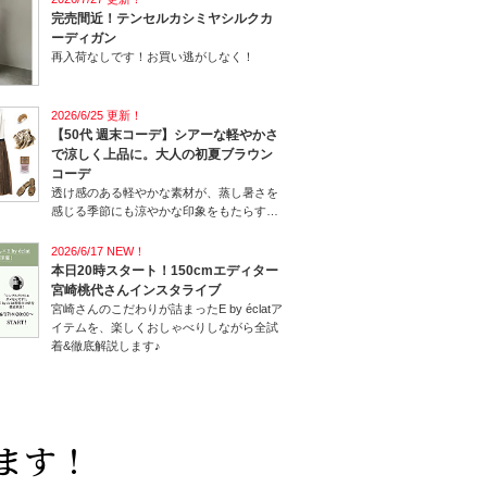
完売間近！テンセルカシミヤシルクカ
ーディガン
再入荷なしです！お買い逃がしなく！
2026/6/25 更新！
【50代 週末コーデ】シアーな軽やかさ
で涼しく上品に。大人の初夏ブラウン
コーデ
透け感のある軽やかな素材が、蒸し暑さを
感じる季節にも涼やかな印象をもたらす初
夏コーデ。
2026/6/17 NEW！
本日20時スタート！150cmエディター
宮崎桃代さんインスタライブ
宮崎さんのこだわりが詰まったE by éclatア
イテムを、楽しくおしゃべりしながら全試
着&徹底解説します♪
ます！