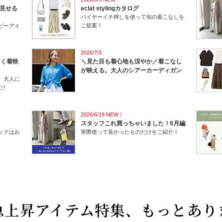
見せる
eclat stylingカタログ
バイヤーイチ押しを使って旬の着こなしを
ご提案！
ビーアイ
2026/7/3
しく着映
＼見た目も着心地も涼やか／着こなし
が映える。大人のシアーカーディガン
、大人に
!
2026/6/19 NEW！
スタッフこれ買っちゃいました！6月編
ックはお
実際使って良かったものだけをご紹介！
急上昇アイテム特集、もっとあり