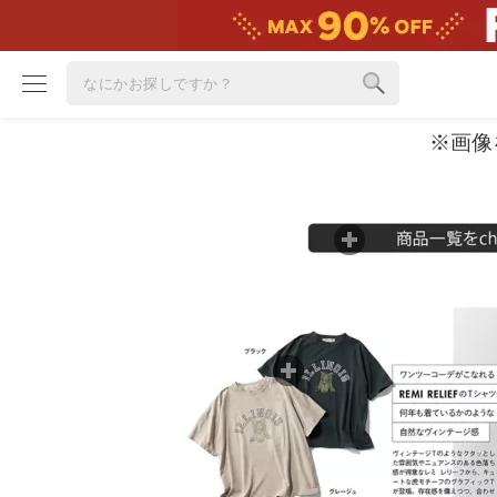
※画像
ブランド
カテゴリ
雑誌掲載アイテム
お気に入り
ランキング
特集
雑誌･書籍(一緒に買うと送料無料)
定期購読