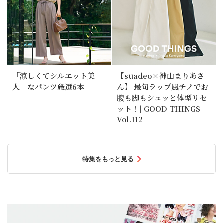
「涼しくてシルエット美
【suadeo×神山まりあさ
人」なパンツ厳選6本
ん】 最旬ラップ風チノでお
腹も脚もシュッと体型リセ
ット！| GOOD THINGS
Vol.112
特集をもっと見る