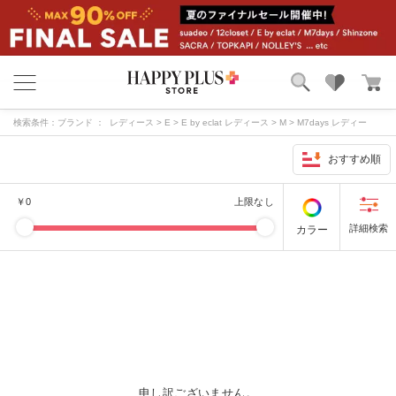
ブランド
ランキング
検索条件：
ブランド ： レディース > E > E by eclat レディース > M > M7days レディー
カテゴリ
特集
ス > S > suadeo レディース > その他 > 12closet サイズ ： G～ 在庫 ： あり
おすすめ順
雑誌掲載アイテム
お気に入り
￥
0
上限なし
カラー
申し訳ございません。