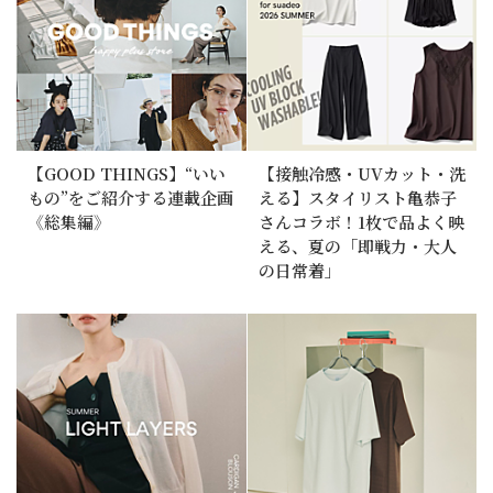
【GOOD THINGS】“いい
【接触冷感・UVカット・洗
もの”をご紹介する連載企画
える】スタイリスト亀恭子
《総集編》
さんコラボ！1枚で品よく映
える、夏の「即戦力・大人
の日常着」