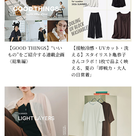
【GOOD THINGS】“いい
【接触冷感・UVカット・洗
もの”をご紹介する連載企画
える】スタイリスト亀恭子
《総集編》
さんコラボ！1枚で品よく映
える、夏の「即戦力・大人
の日常着」