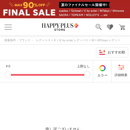
ブランド
ランキング
検索条件：
ブランド ： レディース > E > E by eclat レディース > M > M7days レディー
カテゴリ
特集
ス > S > suadeo レディース > その他 > 12closet サイズ ： A65 在庫 ： あり
おすすめ順
雑誌掲載アイテム
お気に入り
￥
0
上限なし
カラー
申し訳ございません。