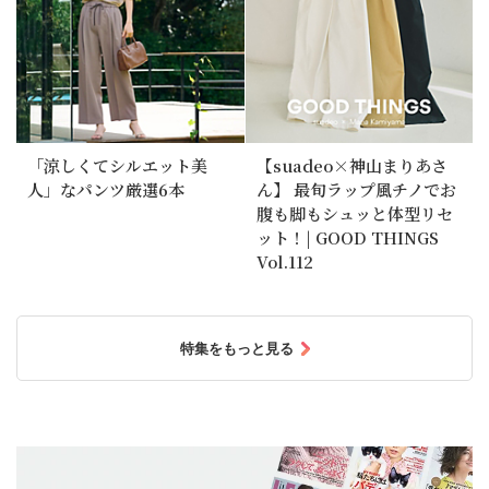
「涼しくてシルエット美
【suadeo×神山まりあさ
人」なパンツ厳選6本
ん】 最旬ラップ風チノでお
腹も脚もシュッと体型リセ
ット！| GOOD THINGS
Vol.112
特集をもっと見る