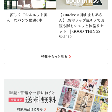
「涼しくてシルエット美
【suadeo×神山まりあさ
人」なパンツ厳選6本
ん】 最旬ラップ風チノでお
腹も脚もシュッと体型リセ
ット！| GOOD THINGS
Vol.112
特集をもっと見る