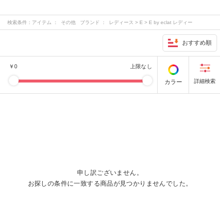
検索条件：
アイテム ： その他 ブランド ： レディース > E > E by eclat レディー
ス > M > M7days レディース > S > suadeo レディース > その他 > 12closet …
おすすめ順
￥
0
上限なし
カラー
申し訳ございません。
お探しの条件に一致する商品が見つかりませんでした。