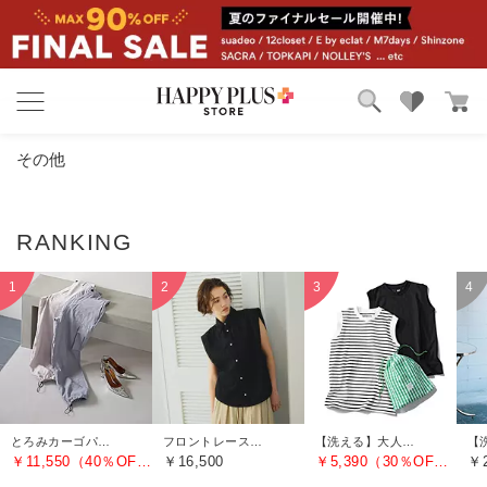
ブランド
ランキング
その他
カテゴリ
特集
雑誌掲載アイテム
お気に入り
とろみカーゴパンツ
フロントレースノースリーブブラウス
【洗える】大人に似合う・巾着つき USAコットンノースリーブTシャツ（2枚入り）
￥11,550（40％OFF）
￥16,500
￥5,390（30％OFF）
￥2