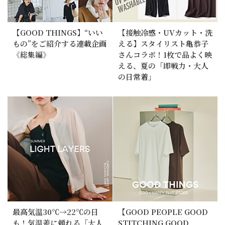
【GOOD THINGS】“いい
【接触冷感・UVカット・洗
もの”をご紹介する連載企画
える】スタイリスト亀恭子
《総集編》
さんコラボ！1枚で品よく映
える、夏の「即戦力・大人
の日常着」
最高気温30℃→22℃の日
【GOOD PEOPLE GOOD
も！気温差に頼れる「大人
STITCHING GOOD