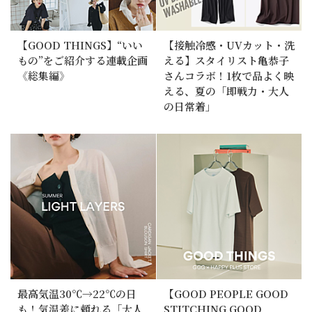
【GOOD THINGS】“いい
【接触冷感・UVカット・洗
もの”をご紹介する連載企画
える】スタイリスト亀恭子
《総集編》
さんコラボ！1枚で品よく映
える、夏の「即戦力・大人
の日常着」
最高気温30℃→22℃の日
【GOOD PEOPLE GOOD
も！気温差に頼れる「大人
STITCHING GOOD