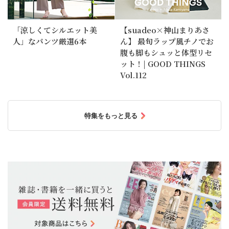
「涼しくてシルエット美
【suadeo×神山まりあさ
人」なパンツ厳選6本
ん】 最旬ラップ風チノでお
腹も脚もシュッと体型リセ
ット！| GOOD THINGS
Vol.112
特集をもっと見る