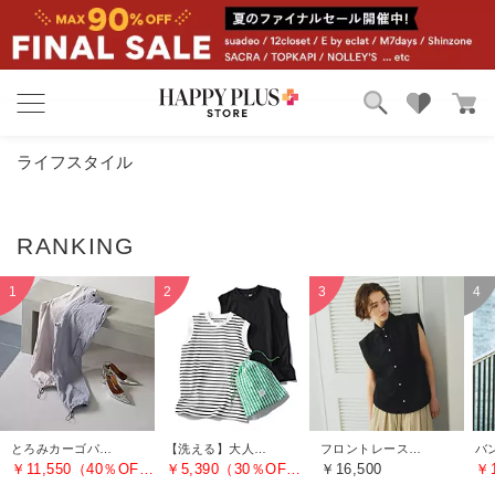
ブランド
ランキング
ライフスタイル
カテゴリ
特集
雑誌掲載アイテム
お気に入り
とろみカーゴパンツ
【洗える】大人に似合う・巾着つき USAコットンノースリーブTシャツ（2枚入り）
フロントレースノースリーブブラウス
￥11,550（40％OFF）
￥5,390（30％OFF）
￥16,500