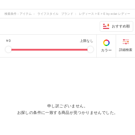
検索条件：
アイテム ： ライフスタイル ブランド ： レディース > E > E by eclat レディー
ス > M > M7days レディース > S > suadeo レディース > その他 > 12closet …
おすすめ順
￥
0
上限なし
カラー
申し訳ございません。
お探しの条件に一致する商品が見つかりませんでした。