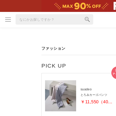
ブランド
ファッション
カテゴリ
雑誌掲載アイテム
お気に入り
ランキング
特集
suadeo
とろみカーゴパンツ
雑誌･書籍(一緒に買うと送料無料)
￥11,550（40％OFF）
定期購読