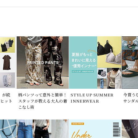
」が続
柄パンツって意外と簡単！
STYLE UP SUMMER
今買う
期ヒット
スタッフが教える大人の着
INNERWEAR
サンダ
こなし術