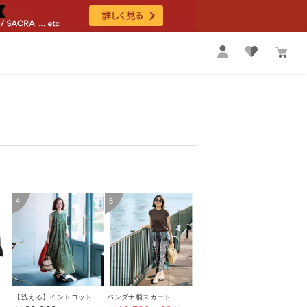
】大人に似合う・巾着つき USAコットンノースリーブTシャツ（2枚入り）
【洗える】インドコットンドットワンピース
バンダナ柄スカート