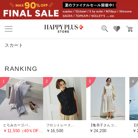
ブランド
ランキング
スカート
カテゴリ
特集
雑誌掲載アイテム
お気に入り
とろみカーゴパンツ
フロントレースノースリーブブラウス
【亀恭子さんコラボ】前後差ティアードワンピース
￥11,550（40％OFF）
￥16,500
￥24,200
￥2