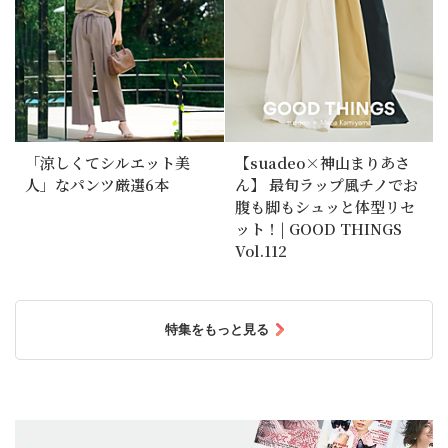
「涼しくてシルエット美
【suadeo×神山まりあさ
人」なパンツ厳選6本
ん】 最旬ラップ風チノでお
腹も脚もシュッと体型リセ
ット！| GOOD THINGS
Vol.112
特集をもっと見る