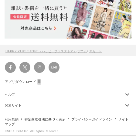
HAPPY PLUS STORE（ハッピープラスストア）
/
デニム
/
スカート
アプリダウンロード
ヘルプ
関連サイト
ショッピングガイド
配送・送料について
初めてのお客様
お支払い方法について
雑誌定期購読について
利用規約
特定商取引法に基づく表示
プライバシーガイドライン
サイト
会員特典のご案内
キャンセルについて
マップ
集英社Webマガジン Cobalt
©SHUEISHA Inc. All Rights Reserved.
よくあるご質問
返品・交換について
HAPPY PLUS - ハッピープラス