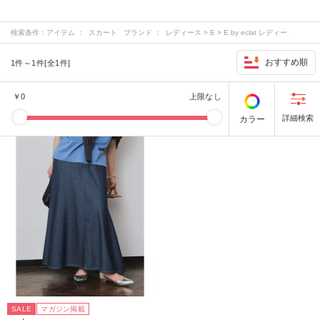
検索条件：
アイテム ： スカート ブランド ： レディース > E > E by eclat レディー
ス > M > M7days レディース > S > suadeo レディース > その他 > 12closet …
おすすめ順
1件～1件[全1件]
￥
0
上限なし
カラー
SALE
マガジン掲載